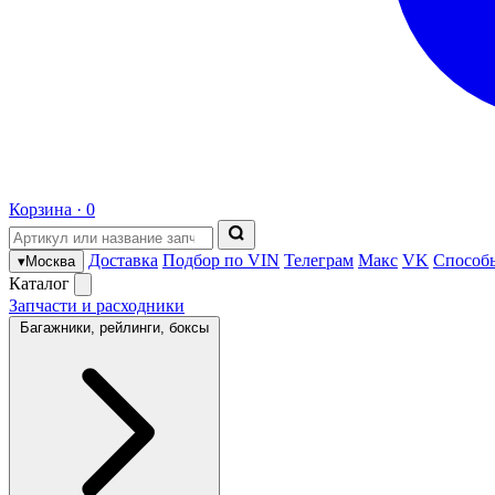
Корзина ·
0
Доставка
Подбор по VIN
Телеграм
Макс
VK
Способ
▾
Москва
Каталог
Запчасти и расходники
Багажники, рейлинги, боксы