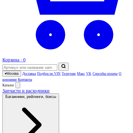
Корзина ·
0
▾
Москва
Доставка
Подбор по VIN
Телеграм
Макс
VK
Способы оплаты
О
компании
Контакты
Каталог
Запчасти и расходники
Багажники, рейлинги, боксы