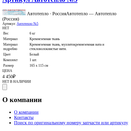
Автотепло · Россия
Автотепло — Автотепло
(Россия)
Артикул:
Автотепло №5
НЕТ
Вес
6 кг
Материал
Кремнеземная ткань
Материал
Кремнеземная ткань, муллитокремнеземная вата и
подробно
стекловолокнистые нити.
Цвет
Белый
Комплект
1 шт.
Размер
165 x 115 см
ЦЕНА
4 450
₽
НЕТ В НАЛИЧИИ
О компании
О компании
Контакты
Поиск по оригинальному номеру запчасти или артикулу