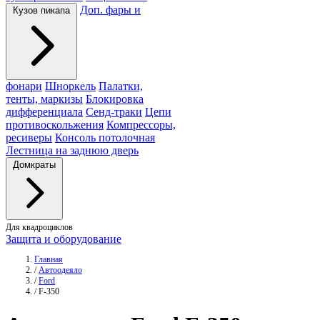
Доп. фары и
Кузов пикапа
фонари
Шноркель
Палатки,
тенты, маркизы
Блокировка
дифференциала
Сенд-траки
Цепи
противоскольжения
Компрессоры,
ресиверы
Консоль потолочная
Лестница на заднюю дверь
Домкраты
Для квадроциклов
Защита и оборудование
Главная
/
Автоодеяло
/
Ford
/
F-350