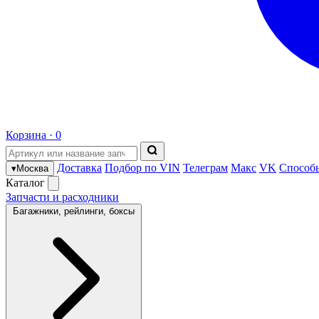
Корзина ·
0
Доставка
Подбор по VIN
Телеграм
Макс
VK
Способ
▾
Москва
Каталог
Запчасти и расходники
Багажники, рейлинги, боксы