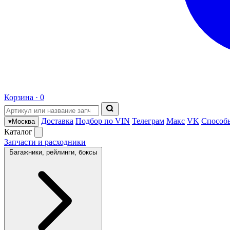
Корзина ·
0
Доставка
Подбор по VIN
Телеграм
Макс
VK
Способ
▾
Москва
Каталог
Запчасти и расходники
Багажники, рейлинги, боксы