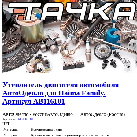
Утеплитель двигателя автомобиля
АвтоОдеяло для Haima Family.
Артикул AB116101
АвтоОдеяло · Россия
АвтоОдеяло — АвтоОдеяло (Россия)
Артикул:
AB116101
НЕТ
Материал
Кремнеземная ткань
Материал
Кремнеземная ткань, муллитокремнеземная вата и