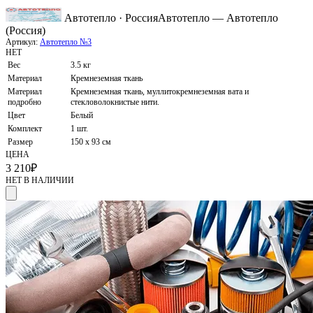
Автотепло · Россия
Автотепло — Автотепло
(Россия)
Артикул:
Автотепло №3
НЕТ
Вес
3.5 кг
Материал
Кремнеземная ткань
Материал
Кремнеземная ткань, муллитокремнеземная вата и
подробно
стекловолокнистые нити.
Цвет
Белый
Комплект
1 шт.
Размер
150 х 93 см
ЦЕНА
3 210
₽
НЕТ В НАЛИЧИИ