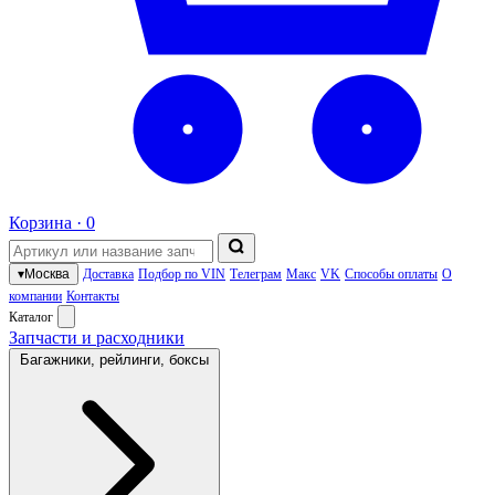
Корзина ·
0
▾
Москва
Доставка
Подбор по VIN
Телеграм
Макс
VK
Способы оплаты
О
компании
Контакты
Каталог
Запчасти и расходники
Багажники, рейлинги, боксы