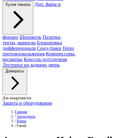
Доп. фары и
Кузов пикапа
фонари
Шноркель
Палатки,
тенты, маркизы
Блокировка
дифференциала
Сенд-траки
Цепи
противоскольжения
Компрессоры,
ресиверы
Консоль потолочная
Лестница на заднюю дверь
Домкраты
Для квадроциклов
Защита и оборудование
Главная
/
Автоодеяло
/
Haima
/
Family