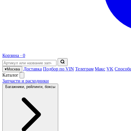
Корзина ·
0
Доставка
Подбор по VIN
Телеграм
Макс
VK
Способ
▾
Москва
Каталог
Запчасти и расходники
Багажники, рейлинги, боксы