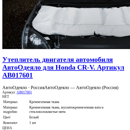
Утеплитель двигателя автомобиля
АвтоОдеяло для Honda CR-V. Артикул
AB017601
АвтоОдеяло · Россия
АвтоОдеяло — АвтоОдеяло (Россия)
Артикул:
AB017601
НЕТ
Материал
Кремнеземная ткань
Материал
Кремнеземная ткань, муллитокремнеземная вата и
подробно
стекловолокнистые нити.
Цвет
Белый
Комплект
1 шт.
ЦЕНА