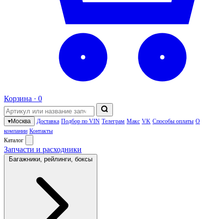
Корзина ·
0
▾
Москва
Доставка
Подбор по VIN
Телеграм
Макс
VK
Способы оплаты
О
компании
Контакты
Каталог
Запчасти и расходники
Багажники, рейлинги, боксы