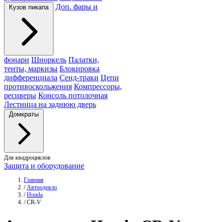
Доп. фары и
Кузов пикапа
фонари
Шноркель
Палатки,
тенты, маркизы
Блокировка
дифференциала
Сенд-траки
Цепи
противоскольжения
Компрессоры,
ресиверы
Консоль потолочная
Лестница на заднюю дверь
Домкраты
Для квадроциклов
Защита и оборудование
Главная
/
Автоодеяло
/
Honda
/
CR-V