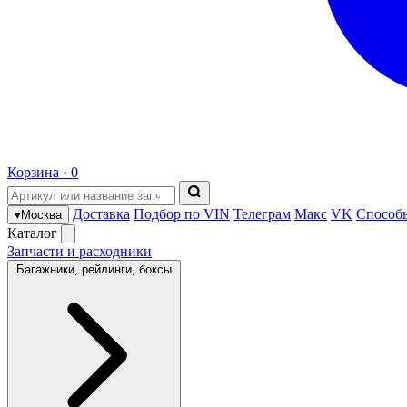
Корзина ·
0
Доставка
Подбор по VIN
Телеграм
Макс
VK
Способ
▾
Москва
Каталог
Запчасти и расходники
Багажники, рейлинги, боксы