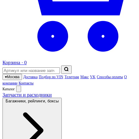
Корзина ·
0
▾
Москва
Доставка
Подбор по VIN
Телеграм
Макс
VK
Способы оплаты
О
компании
Контакты
Каталог
Запчасти и расходники
Багажники, рейлинги, боксы