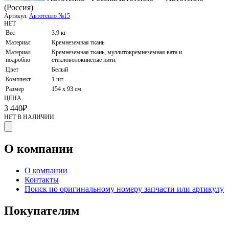
(Россия)
Артикул:
Автотепло №15
НЕТ
Вес
3.9 кг
Материал
Кремнеземная ткань
Материал
Кремнеземная ткань, муллитокремнеземная вата и
подробно
стекловолокнистые нити.
Цвет
Белый
Комплект
1 шт.
Размер
154 x 93 см
ЦЕНА
3 440
₽
НЕТ В НАЛИЧИИ
О компании
О компании
Контакты
Поиск по оригинальному номеру запчасти или артикулу
Покупателям