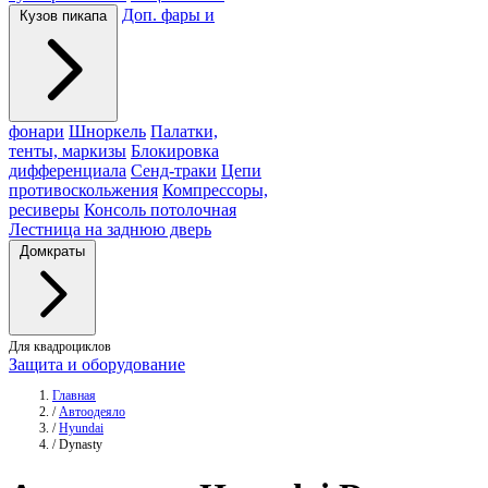
Доп. фары и
Кузов пикапа
фонари
Шноркель
Палатки,
тенты, маркизы
Блокировка
дифференциала
Сенд-траки
Цепи
противоскольжения
Компрессоры,
ресиверы
Консоль потолочная
Лестница на заднюю дверь
Домкраты
Для квадроциклов
Защита и оборудование
Главная
/
Автоодеяло
/
Hyundai
/
Dynasty