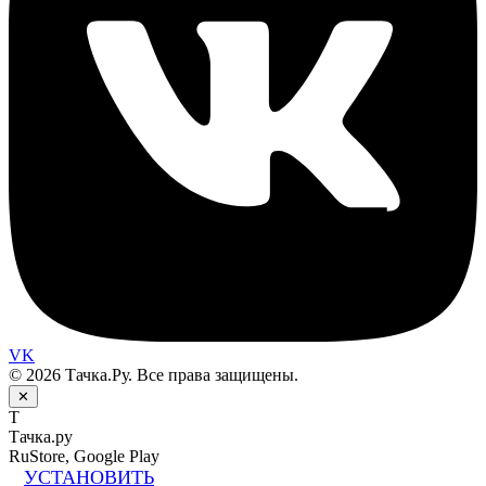
VK
© 2026 Тачка.Ру. Все права защищены.
✕
Т
Тачка.ру
RuStore, Google Play
УСТАНОВИТЬ