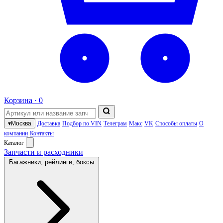
Корзина ·
0
▾
Москва
Доставка
Подбор по VIN
Телеграм
Макс
VK
Способы оплаты
О
компании
Контакты
Каталог
Запчасти и расходники
Багажники, рейлинги, боксы