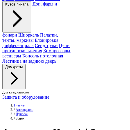
Доп. фары и
Кузов пикапа
фонари
Шноркель
Палатки,
тенты, маркизы
Блокировка
дифференциала
Сенд-траки
Цепи
противоскольжения
Компрессоры,
ресиверы
Консоль потолочная
Лестница на заднюю дверь
Домкраты
Для квадроциклов
Защита и оборудование
Главная
/
Автоодеяло
/
Hyundai
/
Starex