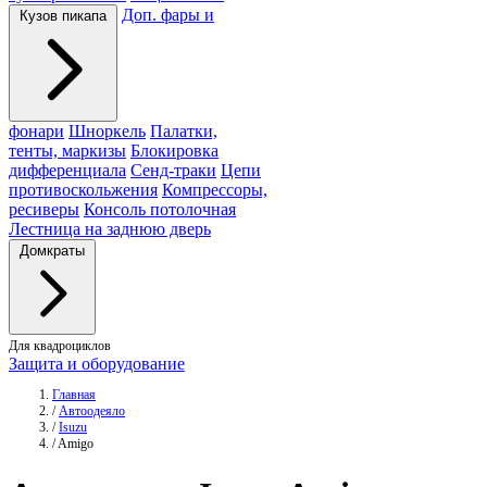
Доп. фары и
Кузов пикапа
фонари
Шноркель
Палатки,
тенты, маркизы
Блокировка
дифференциала
Сенд-траки
Цепи
противоскольжения
Компрессоры,
ресиверы
Консоль потолочная
Лестница на заднюю дверь
Домкраты
Для квадроциклов
Защита и оборудование
Главная
/
Автоодеяло
/
Isuzu
/
Amigo