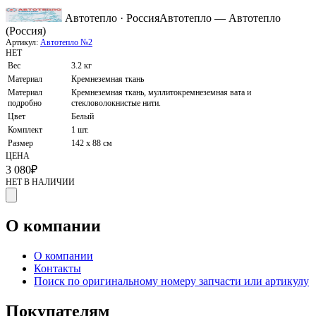
Автотепло · Россия
Автотепло — Автотепло
(Россия)
Артикул:
Автотепло №2
НЕТ
Вес
3.2 кг
Материал
Кремнеземная ткань
Материал
Кремнеземная ткань, муллитокремнеземная вата и
подробно
стекловолокнистые нити.
Цвет
Белый
Комплект
1 шт.
Размер
142 х 88 см
ЦЕНА
3 080
₽
НЕТ В НАЛИЧИИ
О компании
О компании
Контакты
Поиск по оригинальному номеру запчасти или артикулу
Покупателям