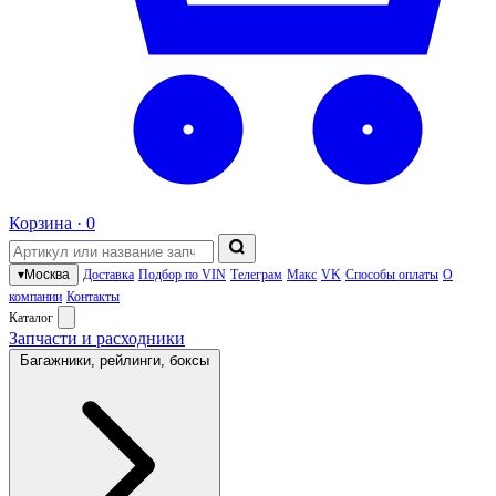
Корзина ·
0
▾
Москва
Доставка
Подбор по VIN
Телеграм
Макс
VK
Способы оплаты
О
компании
Контакты
Каталог
Запчасти и расходники
Багажники, рейлинги, боксы