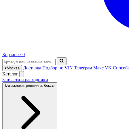
Корзина ·
0
Доставка
Подбор по VIN
Телеграм
Макс
VK
Способ
▾
Москва
Каталог
Запчасти и расходники
Багажники, рейлинги, боксы