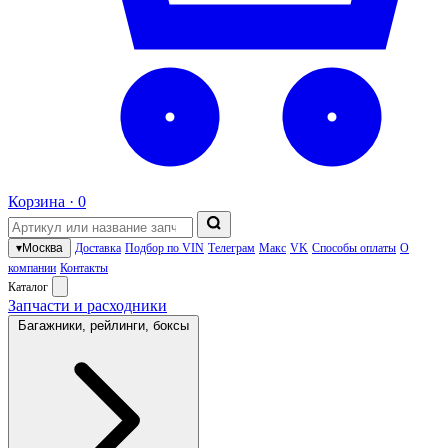
Корзина ·
0
▾
Москва
Доставка
Подбор по VIN
Телеграм
Макс
VK
Способы оплаты
О
компании
Контакты
Каталог
Запчасти и расходники
Багажники, рейлинги, боксы