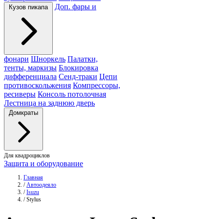
Доп. фары и
Кузов пикапа
фонари
Шноркель
Палатки,
тенты, маркизы
Блокировка
дифференциала
Сенд-траки
Цепи
противоскольжения
Компрессоры,
ресиверы
Консоль потолочная
Лестница на заднюю дверь
Домкраты
Для квадроциклов
Защита и оборудование
Главная
/
Автоодеяло
/
Isuzu
/
Stylus