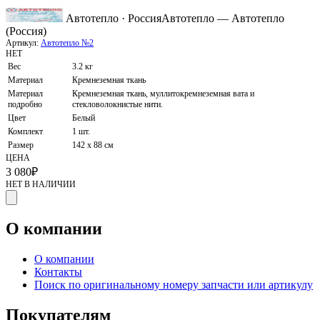
Автотепло · Россия
Автотепло — Автотепло
(Россия)
Артикул:
Автотепло №2
НЕТ
Вес
3.2 кг
Материал
Кремнеземная ткань
Материал
Кремнеземная ткань, муллитокремнеземная вата и
подробно
стекловолокнистые нити.
Цвет
Белый
Комплект
1 шт.
Размер
142 х 88 см
ЦЕНА
3 080
₽
НЕТ В НАЛИЧИИ
О компании
О компании
Контакты
Поиск по оригинальному номеру запчасти или артикулу
Покупателям