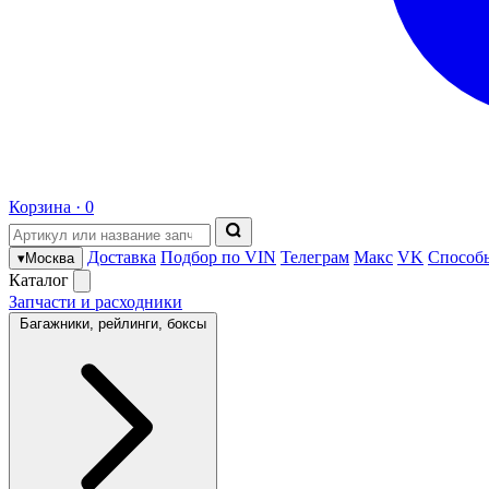
Корзина ·
0
Доставка
Подбор по VIN
Телеграм
Макс
VK
Способ
▾
Москва
Каталог
Запчасти и расходники
Багажники, рейлинги, боксы