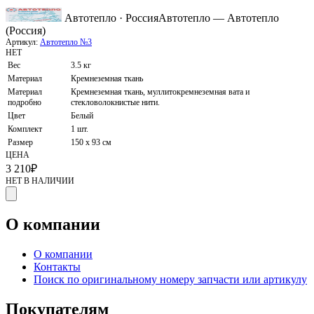
Автотепло · Россия
Автотепло — Автотепло
(Россия)
Артикул:
Автотепло №3
НЕТ
Вес
3.5 кг
Материал
Кремнеземная ткань
Материал
Кремнеземная ткань, муллитокремнеземная вата и
подробно
стекловолокнистые нити.
Цвет
Белый
Комплект
1 шт.
Размер
150 х 93 см
ЦЕНА
3 210
₽
НЕТ В НАЛИЧИИ
О компании
О компании
Контакты
Поиск по оригинальному номеру запчасти или артикулу
Покупателям