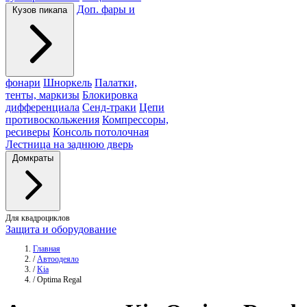
Доп. фары и
Кузов пикапа
фонари
Шноркель
Палатки,
тенты, маркизы
Блокировка
дифференциала
Сенд-траки
Цепи
противоскольжения
Компрессоры,
ресиверы
Консоль потолочная
Лестница на заднюю дверь
Домкраты
Для квадроциклов
Защита и оборудование
Главная
/
Автоодеяло
/
Kia
/
Optima Regal