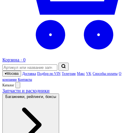
Корзина ·
0
▾
Москва
Доставка
Подбор по VIN
Телеграм
Макс
VK
Способы оплаты
О
компании
Контакты
Каталог
Запчасти и расходники
Багажники, рейлинги, боксы