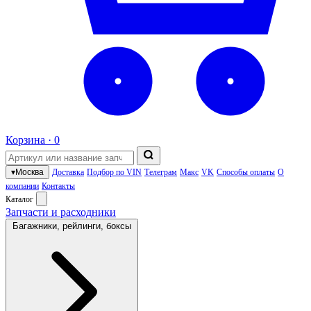
Корзина ·
0
▾
Москва
Доставка
Подбор по VIN
Телеграм
Макс
VK
Способы оплаты
О
компании
Контакты
Каталог
Запчасти и расходники
Багажники, рейлинги, боксы