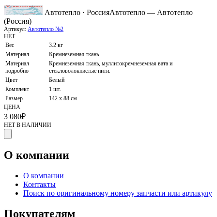
Автотепло · Россия
Автотепло — Автотепло
(Россия)
Артикул:
Автотепло №2
НЕТ
Вес
3.2 кг
Материал
Кремнеземная ткань
Материал
Кремнеземная ткань, муллитокремнеземная вата и
подробно
стекловолокнистые нити.
Цвет
Белый
Комплект
1 шт.
Размер
142 х 88 см
ЦЕНА
3 080
₽
НЕТ В НАЛИЧИИ
О компании
О компании
Контакты
Поиск по оригинальному номеру запчасти или артикулу
Покупателям