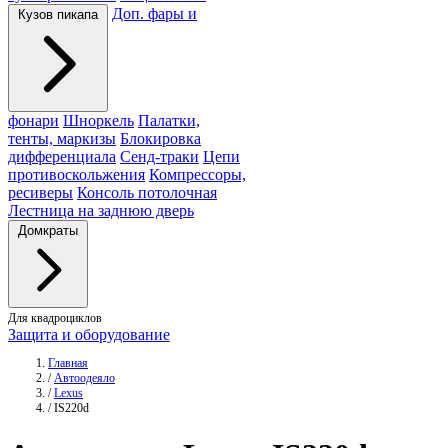
Доп. фары и
Кузов пикапа
фонари
Шноркель
Палатки,
тенты, маркизы
Блокировка
дифференциала
Сенд-траки
Цепи
противоскольжения
Компрессоры,
ресиверы
Консоль потолочная
Лестница на заднюю дверь
Домкраты
Для квадроциклов
Защита и оборудование
Главная
/
Автоодеяло
/
Lexus
/
IS220d