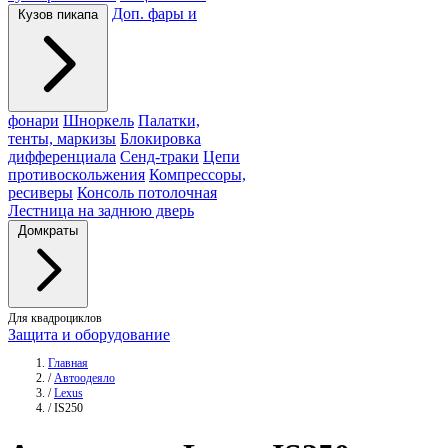
Доп. фары и
Кузов пикапа
фонари
Шноркель
Палатки,
тенты, маркизы
Блокировка
дифференциала
Сенд-траки
Цепи
противоскольжения
Компрессоры,
ресиверы
Консоль потолочная
Лестница на заднюю дверь
Домкраты
Для квадроциклов
Защита и оборудование
Главная
/
Автоодеяло
/
Lexus
/
IS250