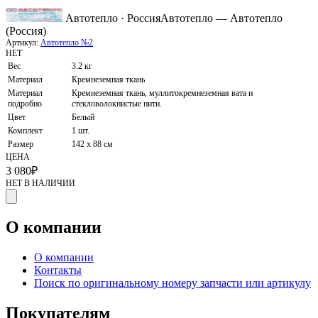
Автотепло · Россия
Автотепло — Автотепло
(Россия)
Артикул:
Автотепло №2
НЕТ
Вес
3.2 кг
Материал
Кремнеземная ткань
Материал
Кремнеземная ткань, муллитокремнеземная вата и
подробно
стекловолокнистые нити.
Цвет
Белый
Комплект
1 шт.
Размер
142 х 88 см
ЦЕНА
3 080
₽
НЕТ В НАЛИЧИИ
О компании
О компании
Контакты
Поиск по оригинальному номеру запчасти или артикулу
Покупателям