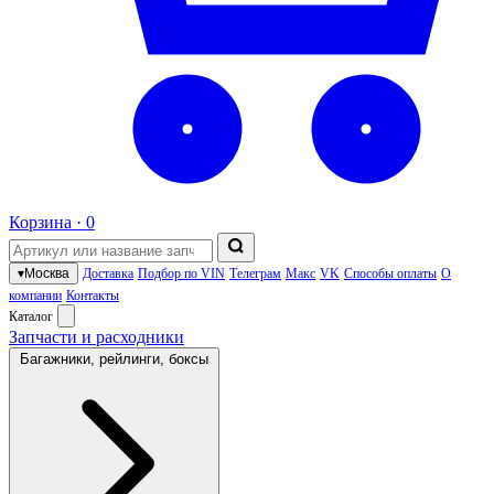
Корзина ·
0
▾
Москва
Доставка
Подбор по VIN
Телеграм
Макс
VK
Способы оплаты
О
компании
Контакты
Каталог
Запчасти и расходники
Багажники, рейлинги, боксы