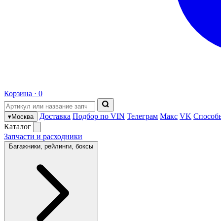
Корзина ·
0
Доставка
Подбор по VIN
Телеграм
Макс
VK
Способ
▾
Москва
Каталог
Запчасти и расходники
Багажники, рейлинги, боксы