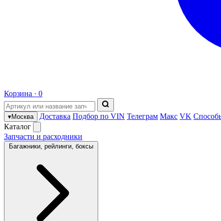
Корзина ·
0
Доставка
Подбор по VIN
Телеграм
Макс
VK
Способ
▾
Москва
Каталог
Запчасти и расходники
Багажники, рейлинги, боксы