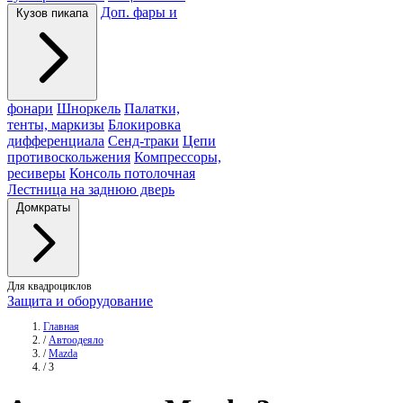
Доп. фары и
Кузов пикапа
фонари
Шноркель
Палатки,
тенты, маркизы
Блокировка
дифференциала
Сенд-траки
Цепи
противоскольжения
Компрессоры,
ресиверы
Консоль потолочная
Лестница на заднюю дверь
Домкраты
Для квадроциклов
Защита и оборудование
Главная
/
Автоодеяло
/
Mazda
/
3