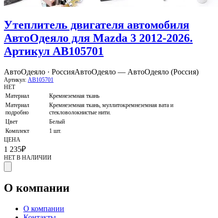
Утеплитель двигателя автомобиля
АвтоОдеяло для Mazda 3 2012-2026.
Артикул AB105701
АвтоОдеяло · Россия
АвтоОдеяло — АвтоОдеяло (Россия)
Артикул:
AB105701
НЕТ
Материал
Кремнеземная ткань
Материал
Кремнеземная ткань, муллитокремнеземная вата и
подробно
стекловолокнистые нити.
Цвет
Белый
Комплект
1 шт.
ЦЕНА
1 235
₽
НЕТ В НАЛИЧИИ
О компании
О компании
Контакты