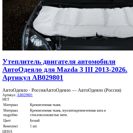
Утеплитель двигателя автомобиля
АвтоОдеяло для Mazda 3 III 2013-2026.
Артикул AB029801
АвтоОдеяло · Россия
АвтоОдеяло — АвтоОдеяло (Россия)
Артикул:
AB029801
НЕТ
Материал
Кремнеземная ткань
Материал
Кремнеземная ткань, муллитокремнеземная вата и
подробно
стекловолокнистые нити.
Цвет
Белый
Комплект
1 шт.
ЦЕНА