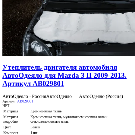
Утеплитель двигателя автомобиля
АвтоОдеяло для Mazda 3 II 2009-2013.
Артикул AB029801
АвтоОдеяло · Россия
АвтоОдеяло — АвтоОдеяло (Россия)
Артикул:
AB029801
НЕТ
Материал
Кремнеземная ткань
Материал
Кремнеземная ткань, муллитокремнеземная вата и
подробно
стекловолокнистые нити.
Цвет
Белый
Комплект
1 шт.