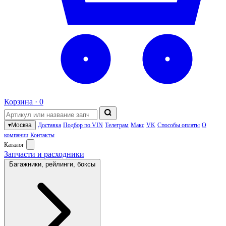
Корзина ·
0
▾
Москва
Доставка
Подбор по VIN
Телеграм
Макс
VK
Способы оплаты
О
компании
Контакты
Каталог
Запчасти и расходники
Багажники, рейлинги, боксы