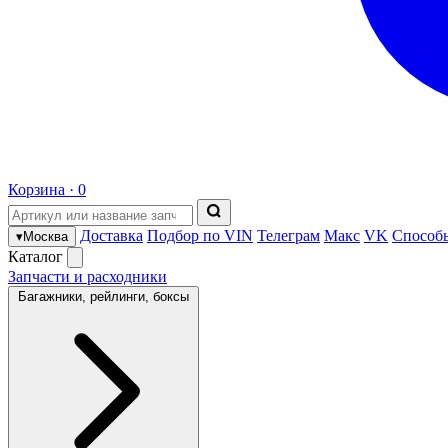
Корзина ·
0
Доставка
Подбор по VIN
Телеграм
Макс
VK
Способ
▾
Москва
Каталог
Запчасти и расходники
Багажники, рейлинги, боксы