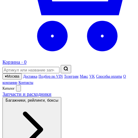
Корзина ·
0
▾
Москва
Доставка
Подбор по VIN
Телеграм
Макс
VK
Способы оплаты
О
компании
Контакты
Каталог
Запчасти и расходники
Багажники, рейлинги, боксы