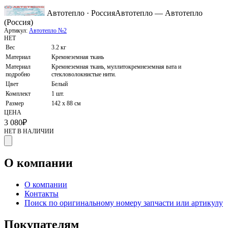
Автотепло · Россия
Автотепло — Автотепло
(Россия)
Артикул:
Автотепло №2
НЕТ
Вес
3.2 кг
Материал
Кремнеземная ткань
Материал
Кремнеземная ткань, муллитокремнеземная вата и
подробно
стекловолокнистые нити.
Цвет
Белый
Комплект
1 шт.
Размер
142 х 88 см
ЦЕНА
3 080
₽
НЕТ В НАЛИЧИИ
О компании
О компании
Контакты
Поиск по оригинальному номеру запчасти или артикулу
Покупателям