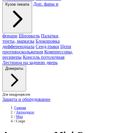
Доп. фары и
Кузов пикапа
фонари
Шноркель
Палатки,
тенты, маркизы
Блокировка
дифференциала
Сенд-траки
Цепи
противоскольжения
Компрессоры,
ресиверы
Консоль потолочная
Лестница на заднюю дверь
Домкраты
Для квадроциклов
Защита и оборудование
Главная
/
Автоодеяло
/
Mini
/
Coupe