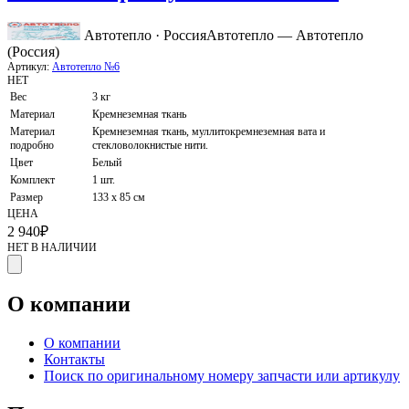
Автотепло · Россия
Автотепло — Автотепло
(Россия)
Артикул:
Автотепло №6
НЕТ
Вес
3 кг
Материал
Кремнеземная ткань
Материал
Кремнеземная ткань, муллитокремнеземная вата и
подробно
стекловолокнистые нити.
Цвет
Белый
Комплект
1 шт.
Размер
133 x 85 см
ЦЕНА
2 940
₽
НЕТ В НАЛИЧИИ
О компании
О компании
Контакты
Поиск по оригинальному номеру запчасти или артикулу