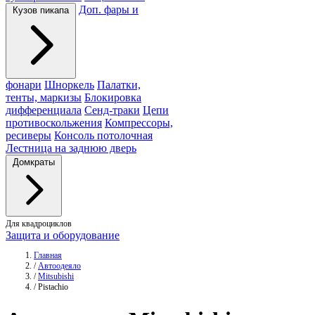
Доп. фары и
Кузов пикапа
фонари
Шноркель
Палатки,
тенты, маркизы
Блокировка
дифференциала
Сенд-траки
Цепи
противоскольжения
Компрессоры,
ресиверы
Консоль потолочная
Лестница на заднюю дверь
Домкраты
Для квадроциклов
Защита и оборудование
Главная
/
Автоодеяло
/
Mitsubishi
/
Pistachio