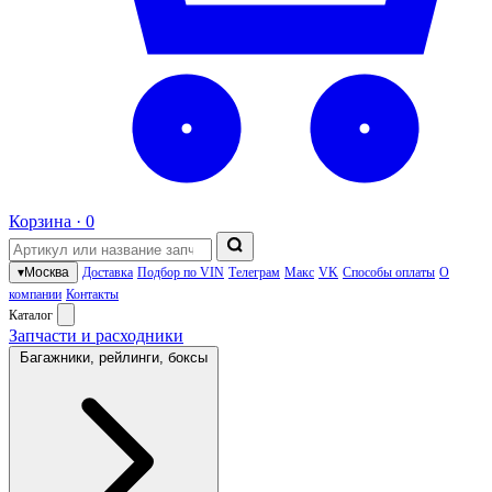
Корзина ·
0
▾
Москва
Доставка
Подбор по VIN
Телеграм
Макс
VK
Способы оплаты
О
компании
Контакты
Каталог
Запчасти и расходники
Багажники, рейлинги, боксы