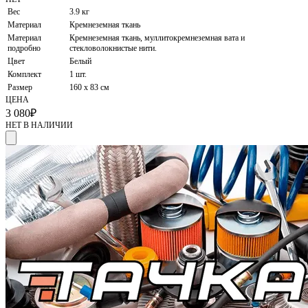
Вес
3.9 кг
Материал
Кремнеземная ткань
Материал
Кремнеземная ткань, муллитокремнеземная вата и
подробно
стекловолокнистые нити.
Цвет
Белый
Комплект
1 шт.
Размер
160 x 83 см
ЦЕНА
3 080
₽
НЕТ В НАЛИЧИИ