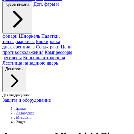
Доп. фары и
Кузов пикапа
фонари
Шноркель
Палатки,
тенты, маркизы
Блокировка
дифференциала
Сенд-траки
Цепи
противоскольжения
Компрессоры,
ресиверы
Консоль потолочная
Лестница на заднюю дверь
Домкраты
Для квадроциклов
Защита и оборудование
Главная
/
Автоодеяло
/
Mitsubishi
/
Zinger