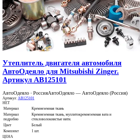
Утеплитель двигателя автомобиля
АвтоОдеяло для Mitsubishi Zinger.
Артикул AB125101
АвтоОдеяло · Россия
АвтоОдеяло — АвтоОдеяло (Россия)
Артикул:
AB125101
НЕТ
Материал
Кремнеземная ткань
Материал
Кремнеземная ткань, муллитокремнеземная вата и
подробно
стекловолокнистые нити.
Цвет
Белый
Комплект
1 шт.
ЦЕНА