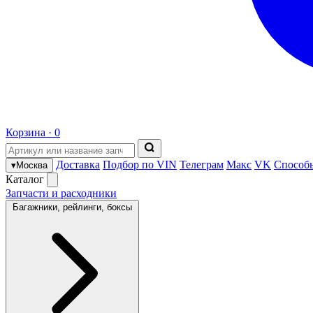
Корзина ·
0
Доставка
Подбор по VIN
Телеграм
Макс
VK
Способ
▾
Москва
Каталог
Запчасти и расходники
Багажники, рейлинги, боксы