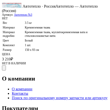
Автотепло · Россия
Автотепло — Автотепло
(Россия)
Артикул:
Автотепло №3
НЕТ
Вес
3.5 кг
Материал
Кремнеземная ткань
Материал
Кремнеземная ткань, муллитокремнеземная вата и
подробно
стекловолокнистые нити.
Цвет
Белый
Комплект
1 шт.
Размер
150 х 93 см
ЦЕНА
3 210
₽
НЕТ В НАЛИЧИИ
О компании
О компании
Контакты
Поиск по оригинальному номеру запчасти или артикулу
Покупателям