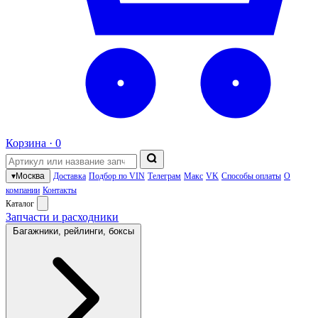
Корзина ·
0
▾
Москва
Доставка
Подбор по VIN
Телеграм
Макс
VK
Способы оплаты
О
компании
Контакты
Каталог
Запчасти и расходники
Багажники, рейлинги, боксы