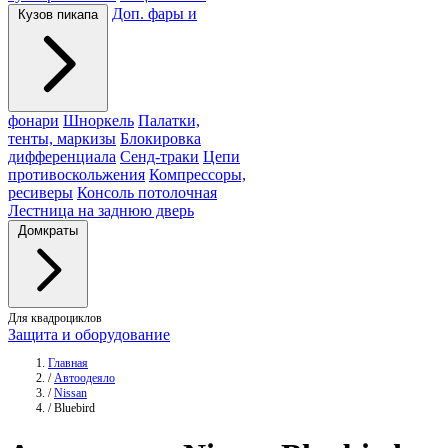
Доп. фары и
Кузов пикапа
фонари
Шноркель
Палатки,
тенты, маркизы
Блокировка
дифференциала
Сенд-траки
Цепи
противоскольжения
Компрессоры,
ресиверы
Консоль потолочная
Лестница на заднюю дверь
Домкраты
Для квадроциклов
Защита и оборудование
Главная
/
Автоодеяло
/
Nissan
/
Bluebird