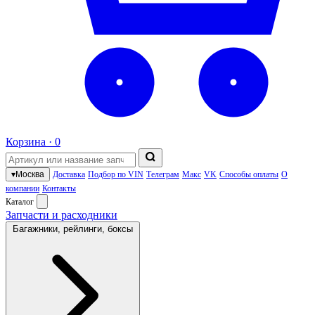
Корзина ·
0
▾
Москва
Доставка
Подбор по VIN
Телеграм
Макс
VK
Способы оплаты
О
компании
Контакты
Каталог
Запчасти и расходники
Багажники, рейлинги, боксы