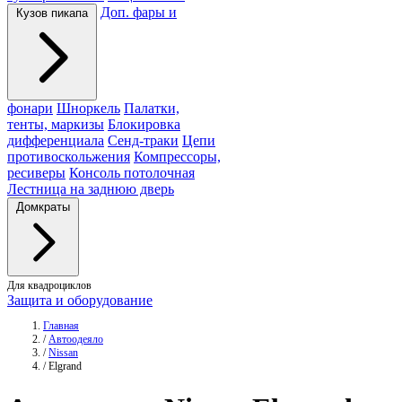
Доп. фары и
Кузов пикапа
фонари
Шноркель
Палатки,
тенты, маркизы
Блокировка
дифференциала
Сенд-траки
Цепи
противоскольжения
Компрессоры,
ресиверы
Консоль потолочная
Лестница на заднюю дверь
Домкраты
Для квадроциклов
Защита и оборудование
Главная
/
Автоодеяло
/
Nissan
/
Elgrand