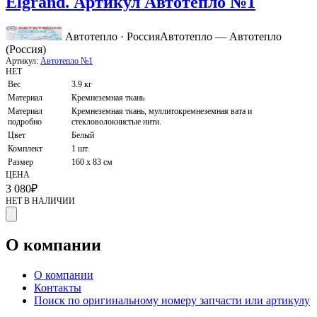
Elgrand. Артикул Автотепло №1
Автотепло · Россия
Автотепло — Автотепло
(Россия)
Артикул:
Автотепло №1
НЕТ
Вес
3.9 кг
Материал
Кремнеземная ткань
Материал
Кремнеземная ткань, муллитокремнеземная вата и
подробно
стекловолокнистые нити.
Цвет
Белый
Комплект
1 шт.
Размер
160 x 83 см
ЦЕНА
3 080
₽
НЕТ В НАЛИЧИИ
О компании
О компании
Контакты
Поиск по оригинальному номеру запчасти или артикулу