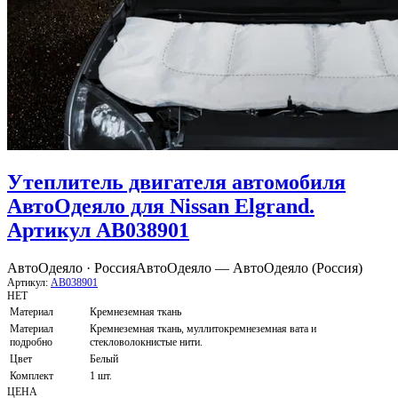
Утеплитель двигателя автомобиля
АвтоОдеяло для Nissan Elgrand.
Артикул AB038901
АвтоОдеяло · Россия
АвтоОдеяло — АвтоОдеяло (Россия)
Артикул:
AB038901
НЕТ
Материал
Кремнеземная ткань
Материал
Кремнеземная ткань, муллитокремнеземная вата и
подробно
стекловолокнистые нити.
Цвет
Белый
Комплект
1 шт.
ЦЕНА