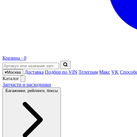
Корзина ·
0
Доставка
Подбор по VIN
Телеграм
Макс
VK
Способ
▾
Москва
Каталог
Запчасти и расходники
Багажники, рейлинги, боксы