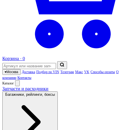
Корзина ·
0
▾
Москва
Доставка
Подбор по VIN
Телеграм
Макс
VK
Способы оплаты
О
компании
Контакты
Каталог
Запчасти и расходники
Багажники, рейлинги, боксы