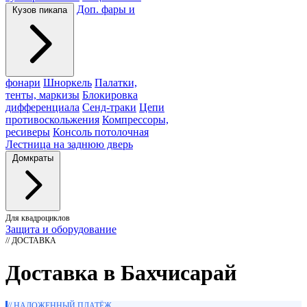
Доп. фары и
Кузов пикапа
фонари
Шноркель
Палатки,
тенты, маркизы
Блокировка
дифференциала
Сенд-траки
Цепи
противоскольжения
Компрессоры,
ресиверы
Консоль потолочная
Лестница на заднюю дверь
Домкраты
Для квадроциклов
Защита и оборудование
// ДОСТАВКА
Доставка в Бахчисарай
// НАЛОЖЕННЫЙ ПЛАТЁЖ