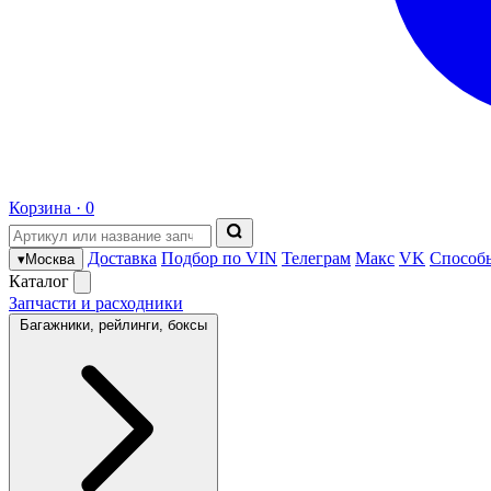
Корзина ·
0
Доставка
Подбор по VIN
Телеграм
Макс
VK
Способ
▾
Москва
Каталог
Запчасти и расходники
Багажники, рейлинги, боксы