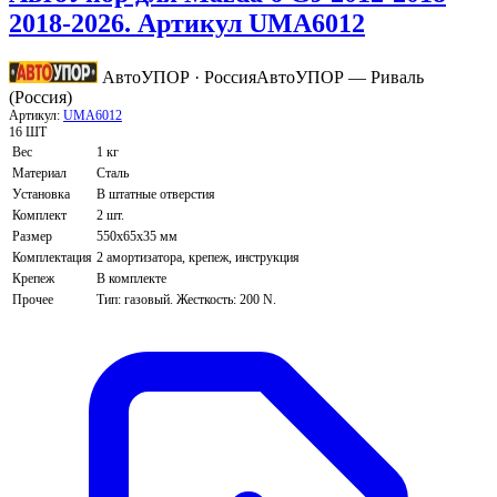
2018-2026. Артикул UMA6012
АвтоУПОР · Россия
АвтоУПОР — Риваль
(Россия)
Артикул:
UMA6012
16 ШТ
Вес
1 кг
Материал
Сталь
Установка
В штатные отверстия
Комплект
2 шт.
Размер
550х65х35 мм
Комплектация
2 амортизатора, крепеж, инструкция
Крепеж
В комплекте
Прочее
Тип: газовый. Жесткость: 200 N.