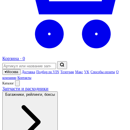
Корзина ·
0
▾
Москва
Доставка
Подбор по VIN
Телеграм
Макс
VK
Способы оплаты
О
компании
Контакты
Каталог
Запчасти и расходники
Багажники, рейлинги, боксы