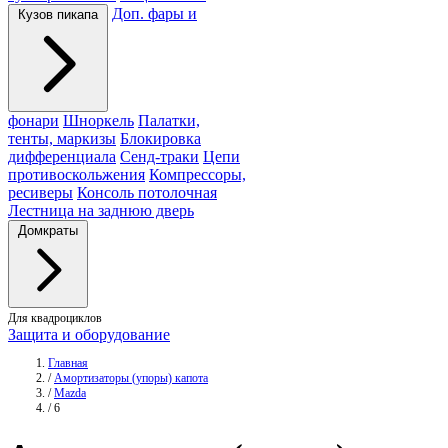
Доп. фары и
Кузов пикапа
фонари
Шноркель
Палатки,
тенты, маркизы
Блокировка
дифференциала
Сенд-траки
Цепи
противоскольжения
Компрессоры,
ресиверы
Консоль потолочная
Лестница на заднюю дверь
Домкраты
Для квадроциклов
Защита и оборудование
Главная
/
Амортизаторы (упоры) капота
/
Mazda
/
6