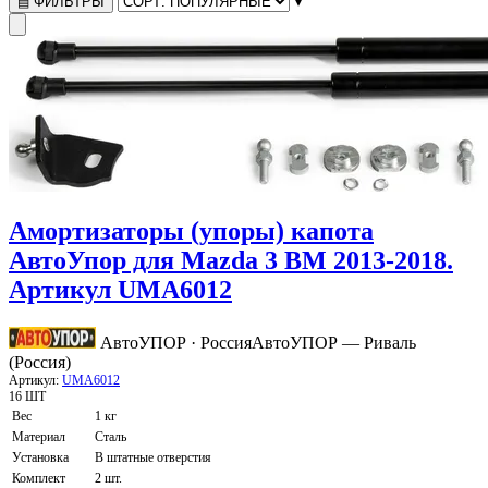
▾
ФИЛЬТРЫ
▤
Амортизаторы (упоры) капота
АвтоУпор для Mazda 3 BM 2013-2018.
Артикул UMA6012
АвтоУПОР · Россия
АвтоУПОР — Риваль
(Россия)
Артикул:
UMA6012
16 ШТ
Вес
1 кг
Материал
Сталь
Установка
В штатные отверстия
Комплект
2 шт.