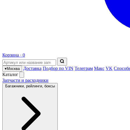
Корзина ·
0
Доставка
Подбор по VIN
Телеграм
Макс
VK
Способ
▾
Москва
Каталог
Запчасти и расходники
Багажники, рейлинги, боксы