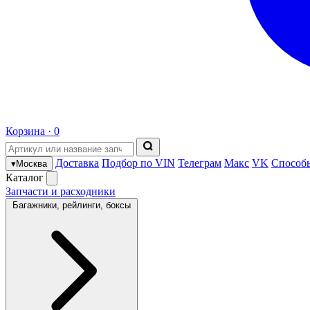
Корзина ·
0
Доставка
Подбор по VIN
Телеграм
Макс
VK
Способ
▾
Москва
Каталог
Запчасти и расходники
Багажники, рейлинги, боксы