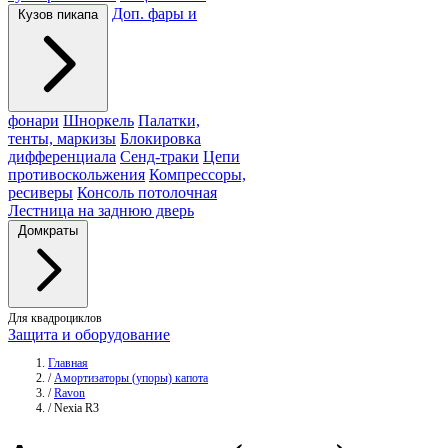
Доп. фары и
Кузов пикапа
фонари
Шноркель
Палатки,
тенты, маркизы
Блокировка
дифференциала
Сенд-траки
Цепи
противоскольжения
Компрессоры,
ресиверы
Консоль потолочная
Лестница на заднюю дверь
Домкраты
Для квадроциклов
Защита и оборудование
Главная
/
Амортизаторы (упоры) капота
/
Ravon
/
Nexia R3