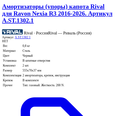
Амортизаторы (упоры) капота Rival
для Ravon Nexia R3 2016-2026. Артикул
A.ST.1302.1
Rival · Россия
Rival — Риваль (Россия)
Артикул:
A.ST.1302.1
НЕТ
Вес
0,8 кг
Материал
Сталь
Цвет
Черный
Установка
В штатные отверстия
Комплект
2 шт.
Размер
555х70х37 мм
Комплектация
2 амортизатора, крепеж, инструкция
Крепеж
В комплекте
Прочее
Тип: газовый. Жесткость: 200 N.