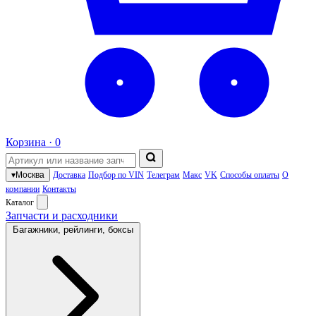
Корзина ·
0
▾
Москва
Доставка
Подбор по VIN
Телеграм
Макс
VK
Способы оплаты
О
компании
Контакты
Каталог
Запчасти и расходники
Багажники, рейлинги, боксы