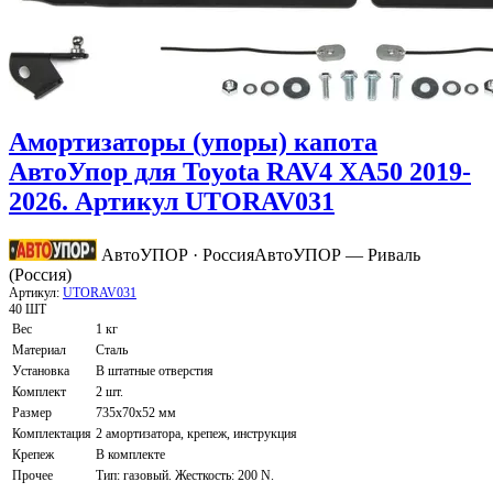
Амортизаторы (упоры) капота
АвтоУпор для Toyota RAV4 XA50 2019-
2026. Артикул UTORAV031
АвтоУПОР · Россия
АвтоУПОР — Риваль
(Россия)
Артикул:
UTORAV031
40 ШТ
Вес
1 кг
Материал
Сталь
Установка
В штатные отверстия
Комплект
2 шт.
Размер
735х70х52 мм
Комплектация
2 амортизатора, крепеж, инструкция
Крепеж
В комплекте
Прочее
Тип: газовый. Жесткость: 200 N.