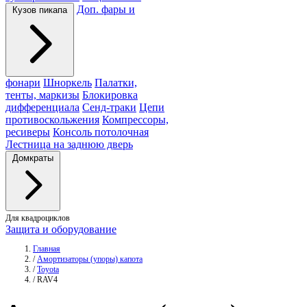
Доп. фары и
Кузов пикапа
фонари
Шноркель
Палатки,
тенты, маркизы
Блокировка
дифференциала
Сенд-траки
Цепи
противоскольжения
Компрессоры,
ресиверы
Консоль потолочная
Лестница на заднюю дверь
Домкраты
Для квадроциклов
Защита и оборудование
Главная
/
Амортизаторы (упоры) капота
/
Toyota
/
RAV4