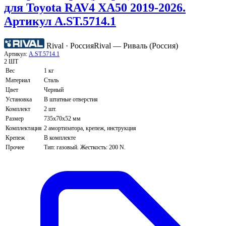
для Toyota RAV4 XA50 2019-2026.
Артикул A.ST.5714.1
Rival · Россия
Rival — Риваль (Россия)
Артикул:
A.ST.5714.1
2 ШТ
Вес
1 кг
Материал
Сталь
Цвет
Черный
Установка
В штатные отверстия
Комплект
2 шт.
Размер
735х70х52 мм
Комплектация
2 амортизатора, крепеж, инструкция
Крепеж
В комплекте
Прочее
Тип: газовый. Жесткость: 200 N.