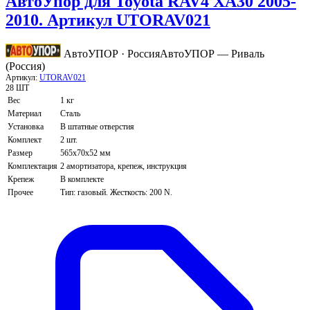
АвтоУпор для Toyota RAV4 XA30 2005-
2010. Артикул UTORAV021
АвтоУПОР · Россия
АвтоУПОР — Риваль
(Россия)
Артикул:
UTORAV021
28 ШТ
Вес
1 кг
Материал
Сталь
Установка
В штатные отверстия
Комплект
2 шт.
Размер
565х70х52 мм
Комплектация
2 амортизатора, крепеж, инструкция
Крепеж
В комплекте
Прочее
Тип: газовый. Жесткость: 200 N.