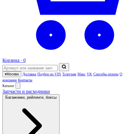
Корзина ·
0
▾
Москва
Доставка
Подбор по VIN
Телеграм
Макс
VK
Способы оплаты
О
компании
Контакты
Каталог
Запчасти и расходники
Багажники, рейлинги, боксы