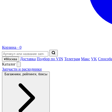
Корзина ·
0
Доставка
Подбор по VIN
Телеграм
Макс
VK
Способ
▾
Москва
Каталог
Запчасти и расходники
Багажники, рейлинги, боксы