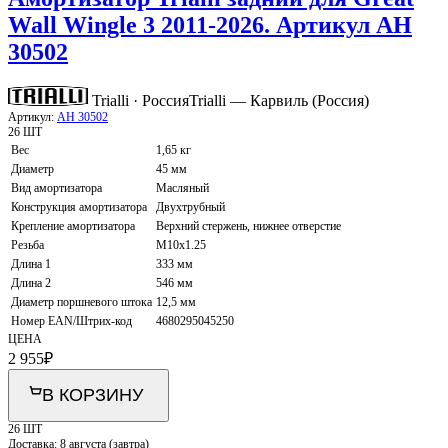
Wall Wingle 3 2011-2026. Артикул AH
30502
Trialli · Россия
Trialli — Карвиль (Россия)
Артикул:
AH 30502
26 ШТ
Вес
1,65 кг
Диаметр
45 мм
Вид амортизатора
Масляный
Конструкция амортизатора
Двухтрубный
Крепление амортизатора
Верхний стержень, нижнее отверстие
Резьба
M10x1.25
Длина 1
333 мм
Длина 2
546 мм
Диаметр поршневого штока
12,5 мм
Номер EAN/Штрих-код
4680295045250
ЦЕНА
2 955
₽
В КОРЗИНУ
26 ШТ
Доставка:
8 августа (завтра)