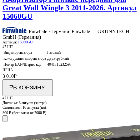
Great Wall Wingle 3 2011-2026. Артикул
15060GU
Finwhale · Германия
Finwhale — GRUNNTECH
GmbH (Германия)
Артикул:
15060GU
47 ШТ
Вид амортизатора
Газовый
Конструкция амортизатора
Двухтрубный
Номер EAN/Штрих-код
4041715232597
ЦЕНА
3 010
₽
В КОРЗИНУ
47 ШТ
Доставка:
8 августа (завтра)
Самовывоз:
10 августа (пн)
300 ₽
(бесплатно от 7000 ₽)