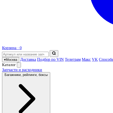
Корзина ·
0
Доставка
Подбор по VIN
Телеграм
Макс
VK
Способ
▾
Москва
Каталог
Запчасти и расходники
Багажники, рейлинги, боксы