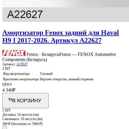
Амортизатор Fenox задний для Haval
H9 I 2017-2026. Артикул A22627
Fenox · Беларусь
Fenox — FENOX Automotive
Components (Беларусь)
Артикул:
A22627
2 ШТ
Вид амортизатора
Газовый
Крепление амортизатора
Верхнее отверстие, нижний стержень
ЦЕНА
4 340
₽
В КОРЗИНУ
2 ШТ
Доставка:
10 августа (пн)
Самовывоз:
10 августа (пн)
300 ₽
(бесплатно от 7000 ₽)