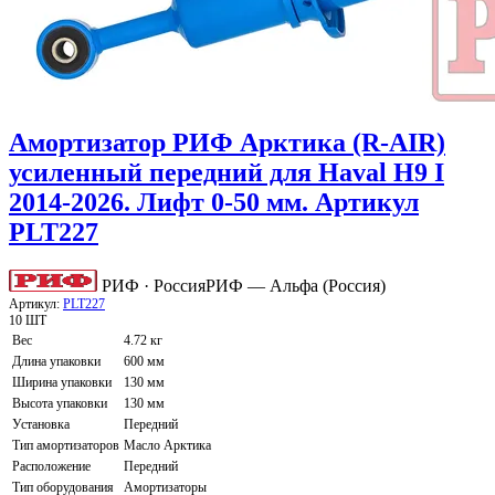
Амортизатор РИФ Арктика (R-AIR)
усиленный передний для Haval H9 I
2014-2026. Лифт 0-50 мм. Артикул
PLT227
РИФ · Россия
РИФ — Альфа (Россия)
Артикул:
PLT227
10 ШТ
Вес
4.72 кг
Длина упаковки
600 мм
Ширина упаковки
130 мм
Высота упаковки
130 мм
Установка
Передний
Тип амортизаторов
Масло Арктика
Расположение
Передний
Тип оборудования
Амортизаторы