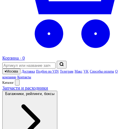
Корзина ·
0
▾
Москва
Доставка
Подбор по VIN
Телеграм
Макс
VK
Способы оплаты
О
компании
Контакты
Каталог
Запчасти и расходники
Багажники, рейлинги, боксы