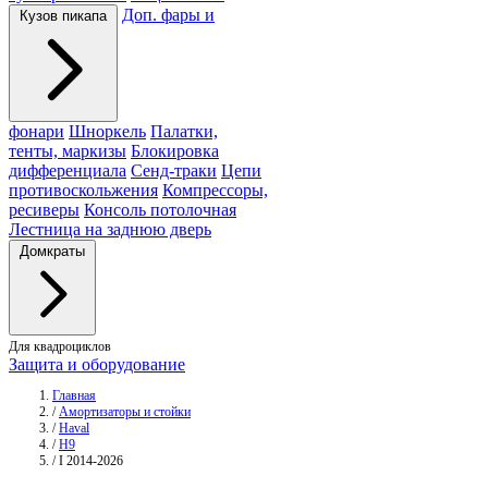
Доп. фары и
Кузов пикапа
фонари
Шноркель
Палатки,
тенты, маркизы
Блокировка
дифференциала
Сенд-траки
Цепи
противоскольжения
Компрессоры,
ресиверы
Консоль потолочная
Лестница на заднюю дверь
Домкраты
Для квадроциклов
Защита и оборудование
Главная
/
Амортизаторы и стойки
/
Haval
/
H9
/
I 2014-2026