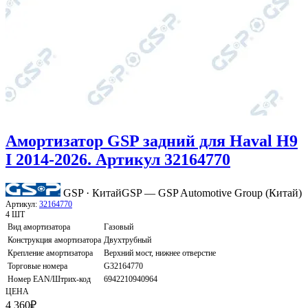
Амортизатор GSP задний для Haval H9
I 2014-2026. Артикул 32164770
GSP · Китай
GSP — GSP Automotive Group (Китай)
Артикул:
32164770
4 ШТ
Вид амортизатора
Газовый
Конструкция амортизатора
Двухтрубный
Крепление амортизатора
Верхний мост, нижнее отверстие
Торговые номера
G32164770
Номер EAN/Штрих-код
6942210940964
ЦЕНА
4 360
₽