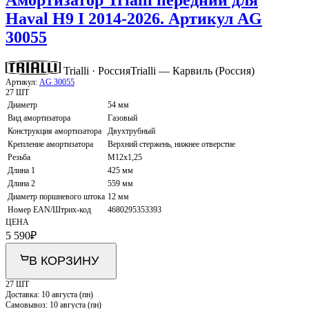
Haval H9 I 2014-2026. Артикул AG
30055
Trialli · Россия
Trialli — Карвиль (Россия)
Артикул:
AG 30055
27 ШТ
Диаметр
54 мм
Вид амортизатора
Газовый
Конструкция амортизатора
Двухтрубный
Крепление амортизатора
Верхний стержень, нижнее отверстие
Резьба
M12x1,25
Длина 1
425 мм
Длина 2
559 мм
Диаметр поршневого штока
12 мм
Номер EAN/Штрих-код
4680295353393
ЦЕНА
5 590
₽
В КОРЗИНУ
27 ШТ
Доставка:
10 августа (пн)
Самовывоз:
10 августа (пн)