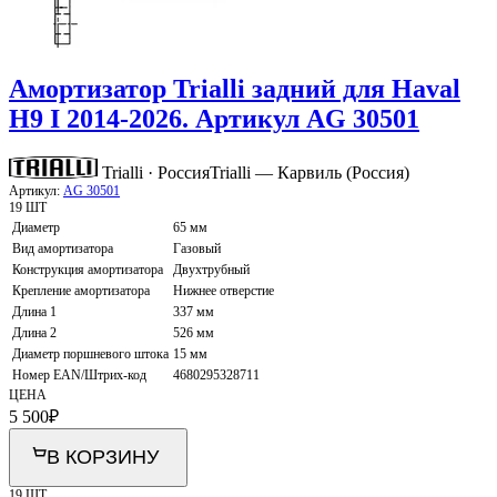
Амортизатор Trialli задний для Haval
H9 I 2014-2026. Артикул AG 30501
Trialli · Россия
Trialli — Карвиль (Россия)
Артикул:
AG 30501
19 ШТ
Диаметр
65 мм
Вид амортизатора
Газовый
Конструкция амортизатора
Двухтрубный
Крепление амортизатора
Нижнее отверстие
Длина 1
337 мм
Длина 2
526 мм
Диаметр поршневого штока
15 мм
Номер EAN/Штрих-код
4680295328711
ЦЕНА
5 500
₽
В КОРЗИНУ
19 ШТ