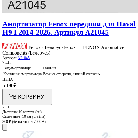
Амортизатор Fenox передний для Haval
H9 I 2014-2026. Артикул A21045
Fenox · Беларусь
Fenox — FENOX Automotive
Components (Беларусь)
Артикул:
A21045
7 ШТ
Вид амортизатора
Газовый
Крепление амортизатора
Верхнее отверстие, нижний стержень
ЦЕНА
5 190
₽
В КОРЗИНУ
7 ШТ
Доставка:
10 августа (пн)
Самовывоз:
10 августа (пн)
300 ₽
(бесплатно от 7000 ₽)