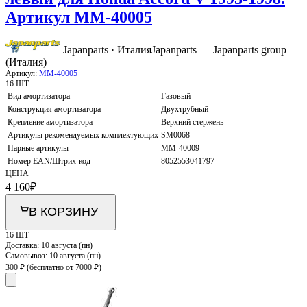
Артикул MM-40005
Japanparts · Италия
Japanparts — Japanparts group
(Италия)
Артикул:
MM-40005
16 ШТ
Вид амортизатора
Газовый
Конструкция амортизатора
Двухтрубный
Крепление амортизатора
Верхний стержень
Артикулы рекомендуемых комплектующих
SM0068
Парные артикулы
MM-40009
Номер EAN/Штрих-код
8052553041797
ЦЕНА
4 160
₽
В КОРЗИНУ
16 ШТ
Доставка:
10 августа (пн)
Самовывоз:
10 августа (пн)
300 ₽
(бесплатно от 7000 ₽)