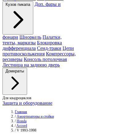
Доп. фары и
Кузов пикапа
фонари
Шноркель
Палатки,
тенты, маркизы
Блокировка
дифференциала
Сенд-траки
Цепи
противоскольжения
Компрессоры,
ресиверы
Консоль потолочная
Лестница на заднюю дверь
Домкраты
Для квадроциклов
Защита и оборудование
Главная
/
Амортизаторы и стойки
/
Honda
/
Accord
/
V 1993-1998