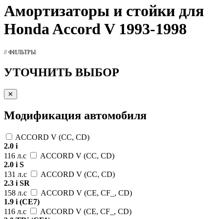
Амортизаторы
и стойки для
Honda Accord V 1993-1998
// ФИЛЬТРЫ
УТОЧНИТЬ ВЫБОР
✕
Модификация автомобиля
ACCORD V (CC, CD)
2.0 i
116 л.с
ACCORD V (CC, CD)
2.0 i S
131 л.с
ACCORD V (CC, CD)
2.3 i SR
158 л.с
ACCORD V (CE, CF_, CD)
1.9 i (CE7)
116 л.с
ACCORD V (CE, CF_, CD)