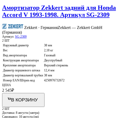
Амортизатор Zekkert задний для Honda
Accord V 1993-1998. Артикул SG-2309
Zekkert · Германия
Zekkert — Zekkert GmbH
(Германия)
Артикул:
SG-2309
2 ШТ
Наружный диаметр
38 мм
Вес
2,18 кг
Вид амортизатора
Газовый
Конструкция амортизатора
Двухтрубный
Крепление амортизатора
Верхний стержень
Диаметр поршневого штока
12,4 мм
Диаметр вертикальной трубки
38 мм
Номер EAN/Штрих-код
4250976732672
ЦЕНА
2 545
₽
В КОРЗИНУ
2 ШТ
Доставка:
8 августа (завтра)
Самовывоз:
10 августа (пн)