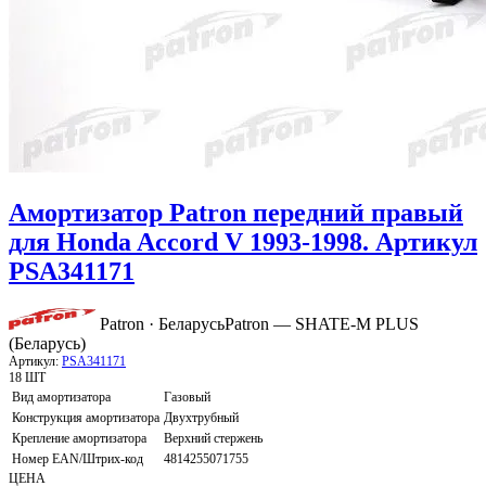
Амортизатор Patron передний правый
для Honda Accord V 1993-1998. Артикул
PSA341171
Patron · Беларусь
Patron — SHATE-M PLUS
(Беларусь)
Артикул:
PSA341171
18 ШТ
Вид амортизатора
Газовый
Конструкция амортизатора
Двухтрубный
Крепление амортизатора
Верхний стержень
Номер EAN/Штрих-код
4814255071755
ЦЕНА