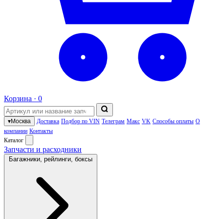
Корзина ·
0
▾
Москва
Доставка
Подбор по VIN
Телеграм
Макс
VK
Способы оплаты
О
компании
Контакты
Каталог
Запчасти и расходники
Багажники, рейлинги, боксы