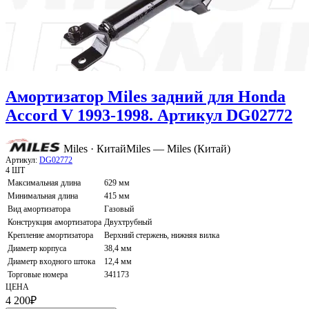
Амортизатор Miles задний для Honda
Accord V 1993-1998. Артикул DG02772
Miles · Китай
Miles — Miles (Китай)
Артикул:
DG02772
4 ШТ
Максимальная длина
629 мм
Минимальная длина
415 мм
Вид амортизатора
Газовый
Конструкция амортизатора
Двухтрубный
Крепление амортизатора
Верхний стержень, нижняя вилка
Диаметр корпуса
38,4 мм
Диаметр входного штока
12,4 мм
Торговые номера
341173
ЦЕНА
4 200
₽