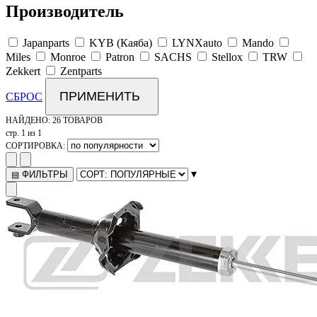
Производитель
Japanparts
KYB (Каяба)
LYNXauto
Mando
Miles
Monroe
Patron
SACHS
Stellox
TRW
Zekkert
Zentparts
ПРИМЕНИТЬ
СБРОС
НАЙДЕНО:
26 ТОВАРОВ
стр. 1 из 1
СОРТИРОВКА:
▾
ФИЛЬТРЫ
▤