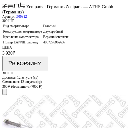
Zentparts · Германия
Zentparts — ATHS Gmbh
(Германия)
Артикул:
Z00812
300 ШТ
Вид амортизатора
Газовый
Конструкция амортизатора
Двухтрубный
Крепление амортизатора
Верхний стержень
Номер EAN/Штрих-код
4057276962637
ЦЕНА
3 930
₽
В КОРЗИНУ
300 ШТ
Доставка:
12 августа (ср)
Самовывоз:
12 августа (ср)
300 ₽
(бесплатно от 7000 ₽)