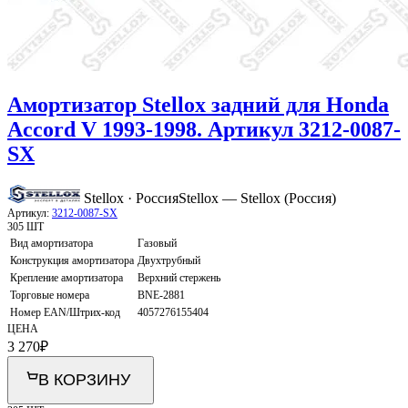
Амортизатор Stellox задний для Honda
Accord V 1993-1998. Артикул 3212-0087-
SX
Stellox · Россия
Stellox — Stellox (Россия)
Артикул:
3212-0087-SX
305 ШТ
Вид амортизатора
Газовый
Конструкция амортизатора
Двухтрубный
Крепление амортизатора
Верхний стержень
Торговые номера
BNE-2881
Номер EAN/Штрих-код
4057276155404
ЦЕНА
3 270
₽
В КОРЗИНУ