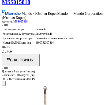
MSS015818
Mando · Южная Корея
Mando — Mando Corporation
(Южная Корея)
Артикул:
MSS015818
2 ШТ
Вид амортизатора
Газовый
Конструкция амортизатора
Двухтрубный
Крепление амортизатора
Верхний стержень, нижняя скоба
Номер EAN/Штрих-код
8809752507414
ЦЕНА
2 270
₽
В КОРЗИНУ
2 ШТ
Доставка:
8 августа (завтра)
Самовывоз:
10 августа (пн)
300 ₽
(бесплатно от 7000 ₽)