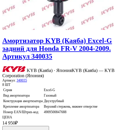
Амортизатор KYB (Каяба) Excel-G
задний для Honda FR-V 2004-2009.
Артикул 340035
KYB (Каяба) · Япония
KYB (Каяба) — KYB
Corporation (Япония)
Артикул:
340035
8 ШТ
Серия
Excel-G
Вид амортизатора
Газовый
Конструкция амортизатора
Двухтрубный
Крепление амортизатора
Верхний стержень, нижнее отверстие
Номер EAN/Штрих-код
4909500847688
ЦЕНА
14 950
₽