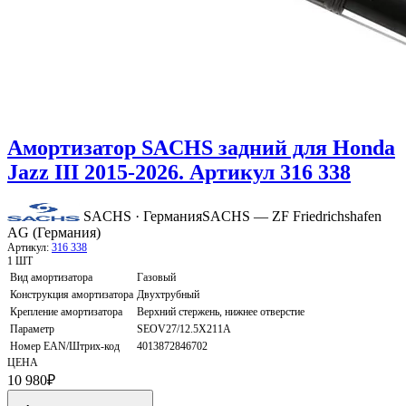
Амортизатор SACHS задний для Honda
Jazz III 2015-2026. Артикул 316 338
SACHS · Германия
SACHS — ZF Friedrichshafen
AG (Германия)
Артикул:
316 338
1 ШТ
Вид амортизатора
Газовый
Конструкция амортизатора
Двухтрубный
Крепление амортизатора
Верхний стержень, нижнее отверстие
Параметр
SEOV27/12.5X211A
Номер EAN/Штрих-код
4013872846702
ЦЕНА
10 980
₽