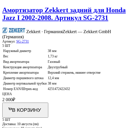
Амортизатор Zekkert задний для Honda
Jazz I 2002-2008. Артикул SG-2731
Zekkert · Германия
Zekkert — Zekkert GmbH
(Германия)
Артикул:
SG-2731
5 ШТ
Наружный диаметр
38 мм
Вес
1,73 кг
Вид амортизатора
Газовый
Конструкция амортизатора
Двухтрубный
Крепление амортизатора
Верхний стержень, нижнее отверстие
Диаметр поршневого штока
12,4 мм
Диаметр вертикальной трубки
38 мм
Номер EAN/Штрих-код
4251472422432
ЦЕНА
2 000
₽
В КОРЗИНУ
5 ШТ
Доставка:
10 августа (пн)