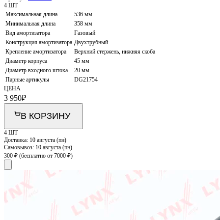
4 ШТ
Максимальная длина
536 мм
Минимальная длина
358 мм
Вид амортизатора
Газовый
Конструкция амортизатора
Двухтрубный
Крепление амортизатора
Верхний стержень, нижняя скоба
Диаметр корпуса
45 мм
Диаметр входного штока
20 мм
Парные артикулы
DG21754
ЦЕНА
3 950
₽
В КОРЗИНУ
4 ШТ
Доставка:
10 августа (пн)
Самовывоз:
10 августа (пн)
300 ₽
(бесплатно от 7000 ₽)