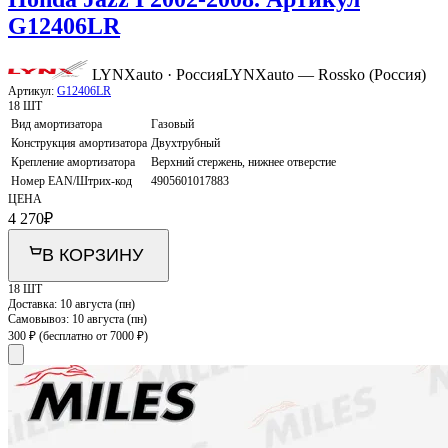
G12406LR
LYNXauto · Россия
LYNXauto — Rossko (Россия)
Артикул:
G12406LR
18 ШТ
Вид амортизатора
Газовый
Конструкция амортизатора
Двухтрубный
Крепление амортизатора
Верхний стержень, нижнее отверстие
Номер EAN/Штрих-код
4905601017883
ЦЕНА
4 270
₽
В КОРЗИНУ
18 ШТ
Доставка:
10 августа (пн)
Самовывоз:
10 августа (пн)
300 ₽
(бесплатно от 7000 ₽)