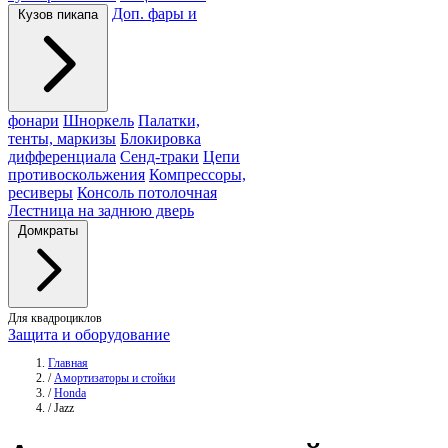
Доп. фары и
Кузов пикапа
фонари
Шноркель
Палатки,
тенты, маркизы
Блокировка
дифференциала
Сенд-траки
Цепи
противоскольжения
Компрессоры,
ресиверы
Консоль потолочная
Лестница на заднюю дверь
Домкраты
Для квадроциклов
Защита и оборудование
Главная
/
Амортизаторы и стойки
/
Honda
/
Jazz