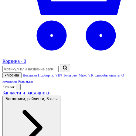
Корзина ·
0
▾
Москва
Доставка
Подбор по VIN
Телеграм
Макс
VK
Способы оплаты
О
компании
Контакты
Каталог
Запчасти и расходники
Багажники, рейлинги, боксы