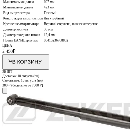
Максимальная длина
607 мм
Минимальная длина
423 мм
Вид амортизатора
Газовый
Конструкция амортизатора
Двухтрубный
Крепление амортизатора
Верхний стержень, нижнее отверстие
Диаметр корпуса
38 мм
Диаметр входного штока
12,4 мм
Номер EAN/Штрих-код
05415236768832
ЦЕНА
2 450
₽
В КОРЗИНУ
20 ШТ
Доставка:
10 августа (пн)
Самовывоз:
10 августа (пн)
300 ₽
(бесплатно от 7000 ₽)