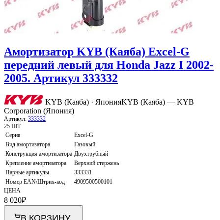
Амортизатор KYB (Каяба) Excel-G
передний левый для Honda Jazz I 2002-
2005. Артикул 333332
KYB (Каяба) · Япония
KYB (Каяба) — KYB
Corporation (Япония)
Артикул:
333332
25 ШТ
Серия
Excel-G
Вид амортизатора
Газовый
Конструкция амортизатора
Двухтрубный
Крепление амортизатора
Верхний стержень
Парные артикулы
333331
Номер EAN/Штрих-код
4909500500101
ЦЕНА
8 020
₽
В КОРЗИНУ