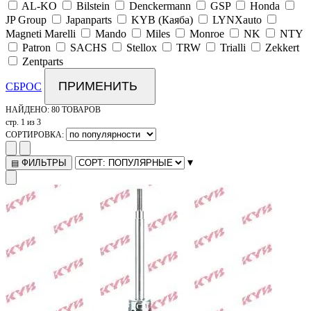
AL-KO
Bilstein
Denckermann
GSP
Honda
JP Group
Japanparts
KYB (Каяба)
LYNXauto
Magneti Marelli
Mando
Miles
Monroe
NK
NTY
Patron
SACHS
Stellox
TRW
Trialli
Zekkert
Zentparts
ПРИМЕНИТЬ
СБРОС
НАЙДЕНО:
80 ТОВАРОВ
стр. 1 из 3
СОРТИРОВКА:
▾
ФИЛЬТРЫ
▤