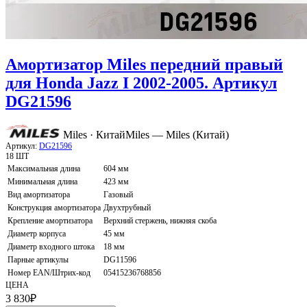
Амортизатор Miles передний правый
для Honda Jazz I 2002-2005. Артикул
DG21596
Miles · Китай
Miles — Miles (Китай)
Артикул:
DG21596
18 ШТ
Максимальная длина
604 мм
Минимальная длина
423 мм
Вид амортизатора
Газовый
Конструкция амортизатора
Двухтрубный
Крепление амортизатора
Верхний стержень, нижняя скоба
Диаметр корпуса
45 мм
Диаметр входного штока
18 мм
Парные артикулы
DG11596
Номер EAN/Штрих-код
05415236768856
ЦЕНА
3 830
₽