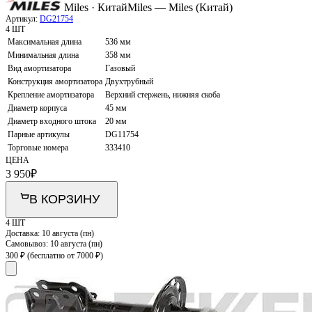
Miles · Китай
Miles — Miles (Китай)
Артикул:
DG21754
4 ШТ
Максимальная длина
536 мм
Минимальная длина
358 мм
Вид амортизатора
Газовый
Конструкция амортизатора
Двухтрубный
Крепление амортизатора
Верхний стержень, нижняя скоба
Диаметр корпуса
45 мм
Диаметр входного штока
20 мм
Парные артикулы
DG11754
Торговые номера
333410
ЦЕНА
3 950
₽
В КОРЗИНУ
4 ШТ
Доставка:
10 августа (пн)
Самовывоз:
10 августа (пн)
300 ₽
(бесплатно от 7000 ₽)