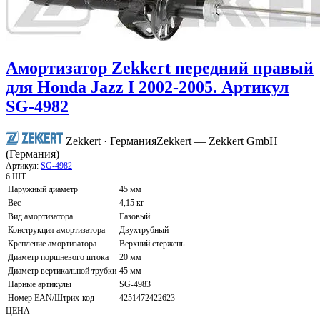
Амортизатор Zekkert передний правый
для Honda Jazz I 2002-2005. Артикул
SG-4982
Zekkert · Германия
Zekkert — Zekkert GmbH
(Германия)
Артикул:
SG-4982
6 ШТ
Наружный диаметр
45 мм
Вес
4,15 кг
Вид амортизатора
Газовый
Конструкция амортизатора
Двухтрубный
Крепление амортизатора
Верхний стержень
Диаметр поршневого штока
20 мм
Диаметр вертикальной трубки
45 мм
Парные артикулы
SG-4983
Номер EAN/Штрих-код
4251472422623
ЦЕНА