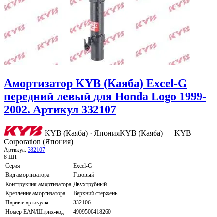
Амортизатор KYB (Каяба) Excel-G
передний левый для Honda Logo 1999-
2002. Артикул 332107
KYB (Каяба) · Япония
KYB (Каяба) — KYB
Corporation (Япония)
Артикул:
332107
8 ШТ
Серия
Excel-G
Вид амортизатора
Газовый
Конструкция амортизатора
Двухтрубный
Крепление амортизатора
Верхний стержень
Парные артикулы
332106
Номер EAN/Штрих-код
4909500418260