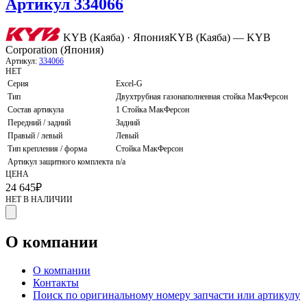
Артикул 334066
KYB (Каяба) · Япония
KYB (Каяба) — KYB
Corporation (Япония)
Артикул:
334066
НЕТ
Серия
Excel-G
Тип
Двухтрубная газонаполненная стойка МакФерсон
Состав артикула
1 Стойка МакФерсон
Передний / задний
Задний
Правый / левый
Левый
Тип крепления / форма
Стойка МакФерсон
Артикул защитного комплекта
n/a
ЦЕНА
24 645
₽
НЕТ В НАЛИЧИИ
О компании
О компании
Контакты
Поиск по оригинальному номеру запчасти или артикулу