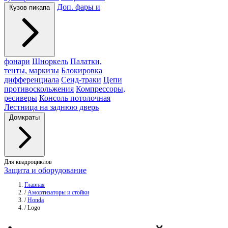
Доп. фары и
Кузов пикапа
фонари
Шноркель
Палатки,
тенты, маркизы
Блокировка
дифференциала
Сенд-траки
Цепи
противоскольжения
Компрессоры,
ресиверы
Консоль потолочная
Лестница на заднюю дверь
Домкраты
Для квадроциклов
Защита и оборудование
Главная
/
Амортизаторы и стойки
/
Honda
/
Logo