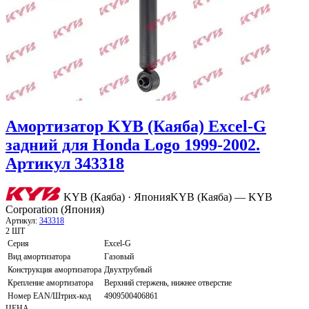
Амортизатор KYB (Каяба) Excel-G
задний для Honda Logo 1999-2002.
Артикул 343318
KYB (Каяба) · Япония
KYB (Каяба) — KYB
Corporation (Япония)
Артикул:
343318
2 ШТ
Серия
Excel-G
Вид амортизатора
Газовый
Конструкция амортизатора
Двухтрубный
Крепление амортизатора
Верхний стержень, нижнее отверстие
Номер EAN/Штрих-код
4909500406861
ЦЕНА