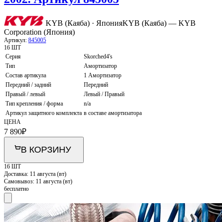
KYB (Каяба) · Япония
KYB (Каяба) — KYB
Corporation (Япония)
Артикул:
845005
16 ШТ
Серия
Skorched4's
Тип
Амортизатор
Состав артикула
1 Амортизатор
Передний / задний
Передний
Правый / левый
Левый / Правый
Тип крепления / форма
n/a
Артикул защитного комплекта
в составе амортизатора
ЦЕНА
7 890
₽
В КОРЗИНУ
16 ШТ
Доставка:
11 августа (вт)
Самовывоз:
11 августа (вт)
бесплатно