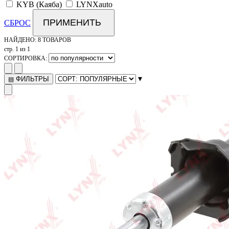
KYB (Каяба)
LYNXauto
ПРИМЕНИТЬ
СБРОС
НАЙДЕНО:
8 ТОВАРОВ
стр. 1 из 1
СОРТИРОВКА:
▾
ФИЛЬТРЫ
▤