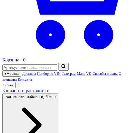
Корзина ·
0
▾
Москва
Доставка
Подбор по VIN
Телеграм
Макс
VK
Способы оплаты
О
компании
Контакты
Каталог
Запчасти и расходники
Багажники, рейлинги, боксы