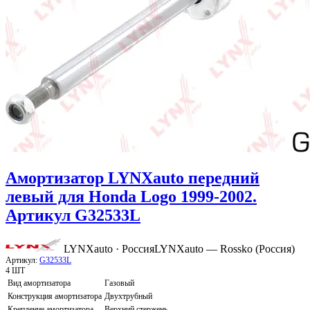
Амортизатор LYNXauto передний
левый для Honda Logo 1999-2002.
Артикул G32533L
LYNXauto · Россия
LYNXauto — Rossko (Россия)
Артикул:
G32533L
4 ШТ
Вид амортизатора
Газовый
Конструкция амортизатора
Двухтрубный
Крепление амортизатора
Верхний стержень