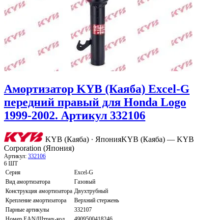
Амортизатор KYB (Каяба) Excel-G
передний правый для Honda Logo
1999-2002. Артикул 332106
KYB (Каяба) · Япония
KYB (Каяба) — KYB
Corporation (Япония)
Артикул:
332106
6 ШТ
Серия
Excel-G
Вид амортизатора
Газовый
Конструкция амортизатора
Двухтрубный
Крепление амортизатора
Верхний стержень
Парные артикулы
332107
Номер EAN/Штрих-код
4909500418246