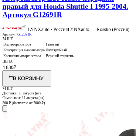
правый для Honda Shuttle I 1995-2004.
Артикул G12691R
LYNXauto · Россия
LYNXauto — Rossko (Россия)
Артикул:
G12691R
74 ШТ
Вид амортизатора
Газовый
Конструкция амортизатора
Двухтрубный
Крепление амортизатора
Верхний стержень
ЦЕНА
4 830
₽
В КОРЗИНУ
74 ШТ
Доставка:
11 августа (вт)
Самовывоз:
11 августа (вт)
300 ₽
(бесплатно от 7000 ₽)