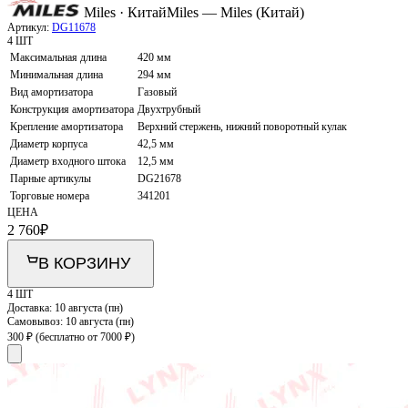
Miles · Китай
Miles — Miles (Китай)
Артикул:
DG11678
4 ШТ
Максимальная длина
420 мм
Минимальная длина
294 мм
Вид амортизатора
Газовый
Конструкция амортизатора
Двухтрубный
Крепление амортизатора
Верхний стержень, нижний поворотный кулак
Диаметр корпуса
42,5 мм
Диаметр входного штока
12,5 мм
Парные артикулы
DG21678
Торговые номера
341201
ЦЕНА
2 760
₽
В КОРЗИНУ
4 ШТ
Доставка:
10 августа (пн)
Самовывоз:
10 августа (пн)
300 ₽
(бесплатно от 7000 ₽)