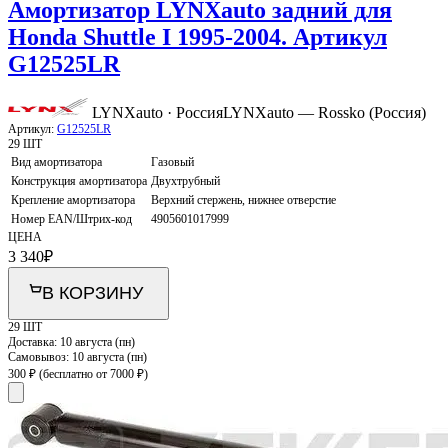
Амортизатор LYNXauto задний для
Honda Shuttle I 1995-2004. Артикул
G12525LR
LYNXauto · Россия
LYNXauto — Rossko (Россия)
Артикул:
G12525LR
29 ШТ
Вид амортизатора
Газовый
Конструкция амортизатора
Двухтрубный
Крепление амортизатора
Верхний стержень, нижнее отверстие
Номер EAN/Штрих-код
4905601017999
ЦЕНА
3 340
₽
В КОРЗИНУ
29 ШТ
Доставка:
10 августа (пн)
Самовывоз:
10 августа (пн)
300 ₽
(бесплатно от 7000 ₽)