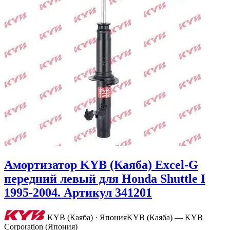
Амортизатор KYB (Каяба) Excel-G
передний левый для Honda Shuttle I
1995-2004. Артикул 341201
KYB (Каяба) · Япония
KYB (Каяба) — KYB
Corporation (Япония)