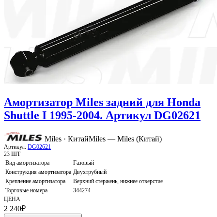
Амортизатор Miles задний для Honda
Shuttle I 1995-2004. Артикул DG02621
Miles · Китай
Miles — Miles (Китай)
Артикул:
DG02621
23 ШТ
Вид амортизатора
Газовый
Конструкция амортизатора
Двухтрубный
Крепление амортизатора
Верхний стержень, нижнее отверстие
Торговые номера
344274
ЦЕНА
2 240
₽