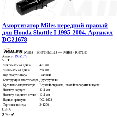
Амортизатор Miles передний правый
для Honda Shuttle I 1995-2004. Артикул
DG21678
Miles · Китай
Miles — Miles (Китай)
Артикул:
DG21678
5 ШТ
Максимальная длина
420 мм
Минимальная длина
294 мм
Вид амортизатора
Газовый
Конструкция амортизатора
Двухтрубный
Крепление амортизатора
Верхний стержень, нижний поворотный кулак
Диаметр корпуса
42,5 мм
Диаметр входного штока
12,5 мм
Парные артикулы
DG11678
Торговые номера
341200
ЦЕНА
2 760
₽