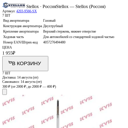
Stellox · Россия
Stellox — Stellox (Россия)
Артикул:
4203-9566-SX
7 ШТ
Вид амортизатора
Газовый
Конструкция амортизатора
Двухтрубный
Крепление амортизатора
Верхний стержень, нижнее отверстие
Ходовая часть
Для автомобилей со стандартной ходовой частью
Номер EAN/Штрих-код
4057276494480
ЦЕНА
1 955
₽
В КОРЗИНУ
7 ШТ
Доставка:
14 августа (пт)
Самовывоз:
14 августа (пт)
300 ₽
(от 2000 ₽; до 2000 ₽ — 400 ₽)