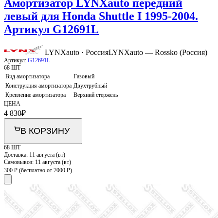
Амортизатор LYNXauto передний
левый для Honda Shuttle I 1995-2004.
Артикул G12691L
LYNXauto · Россия
LYNXauto — Rossko (Россия)
Артикул:
G12691L
68 ШТ
Вид амортизатора
Газовый
Конструкция амортизатора
Двухтрубный
Крепление амортизатора
Верхний стержень
ЦЕНА
4 830
₽
В КОРЗИНУ
68 ШТ
Доставка:
11 августа (вт)
Самовывоз:
11 августа (вт)
300 ₽
(бесплатно от 7000 ₽)