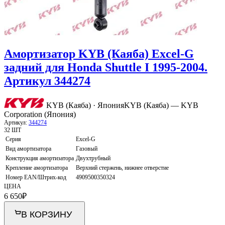
Амортизатор KYB (Каяба) Excel-G
задний для Honda Shuttle I 1995-2004.
Артикул 344274
KYB (Каяба) · Япония
KYB (Каяба) — KYB
Corporation (Япония)
Артикул:
344274
32 ШТ
Серия
Excel-G
Вид амортизатора
Газовый
Конструкция амортизатора
Двухтрубный
Крепление амортизатора
Верхний стержень, нижнее отверстие
Номер EAN/Штрих-код
4909500350324
ЦЕНА
6 650
₽
В КОРЗИНУ