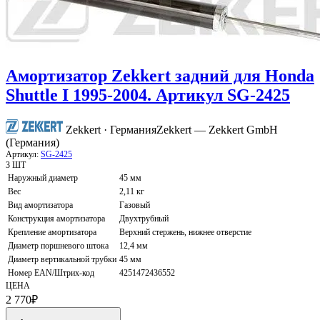
Амортизатор Zekkert задний для Honda
Shuttle I 1995-2004. Артикул SG-2425
Zekkert · Германия
Zekkert — Zekkert GmbH
(Германия)
Артикул:
SG-2425
3 ШТ
Наружный диаметр
45 мм
Вес
2,11 кг
Вид амортизатора
Газовый
Конструкция амортизатора
Двухтрубный
Крепление амортизатора
Верхний стержень, нижнее отверстие
Диаметр поршневого штока
12,4 мм
Диаметр вертикальной трубки
45 мм
Номер EAN/Штрих-код
4251472436552
ЦЕНА
2 770
₽