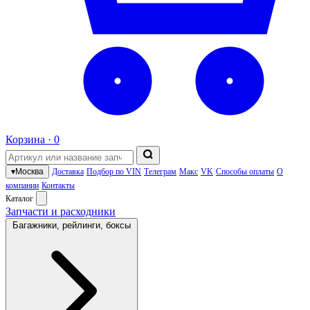
Корзина ·
0
▾
Москва
Доставка
Подбор по VIN
Телеграм
Макс
VK
Способы оплаты
О
компании
Контакты
Каталог
Запчасти и расходники
Багажники, рейлинги, боксы