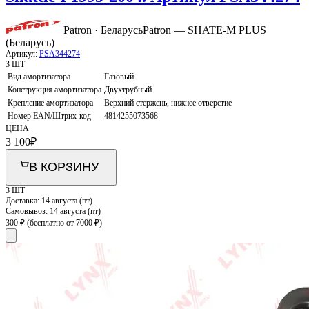
Patron · Беларусь
Patron — SHATE-M PLUS
(Беларусь)
Артикул:
PSA344274
3 ШТ
Вид амортизатора
Газовый
Конструкция амортизатора
Двухтрубный
Крепление амортизатора
Верхний стержень, нижнее отверстие
Номер EAN/Штрих-код
4814255073568
ЦЕНА
3 100
₽
В КОРЗИНУ
3 ШТ
Доставка:
14 августа (пт)
Самовывоз:
14 августа (пт)
300 ₽
(бесплатно от 7000 ₽)