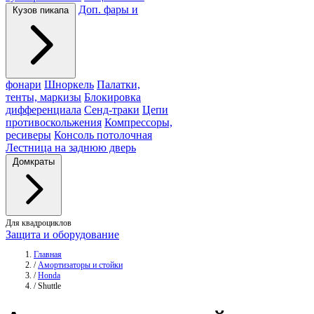
Доп. фары и
Кузов пикапа
фонари
Шноркель
Палатки,
тенты, маркизы
Блокировка
дифференциала
Сенд-траки
Цепи
противоскольжения
Компрессоры,
ресиверы
Консоль потолочная
Лестница на заднюю дверь
Домкраты
Для квадроциклов
Защита и оборудование
Главная
/
Амортизаторы и стойки
/
Honda
/
Shuttle