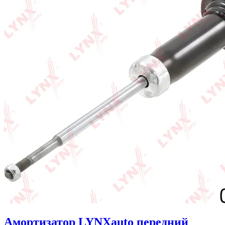
Амортизатор LYNXauto передний