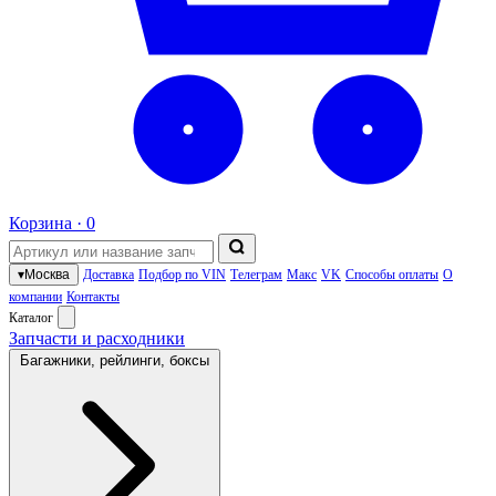
Корзина ·
0
▾
Москва
Доставка
Подбор по VIN
Телеграм
Макс
VK
Способы оплаты
О
компании
Контакты
Каталог
Запчасти и расходники
Багажники, рейлинги, боксы