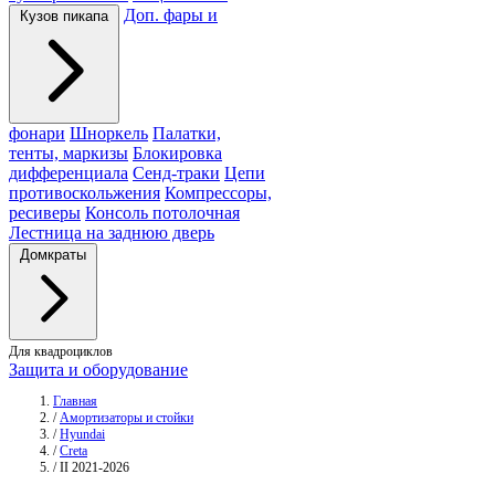
Доп. фары и
Кузов пикапа
фонари
Шноркель
Палатки,
тенты, маркизы
Блокировка
дифференциала
Сенд-траки
Цепи
противоскольжения
Компрессоры,
ресиверы
Консоль потолочная
Лестница на заднюю дверь
Домкраты
Для квадроциклов
Защита и оборудование
Главная
/
Амортизаторы и стойки
/
Hyundai
/
Creta
/
II 2021-2026