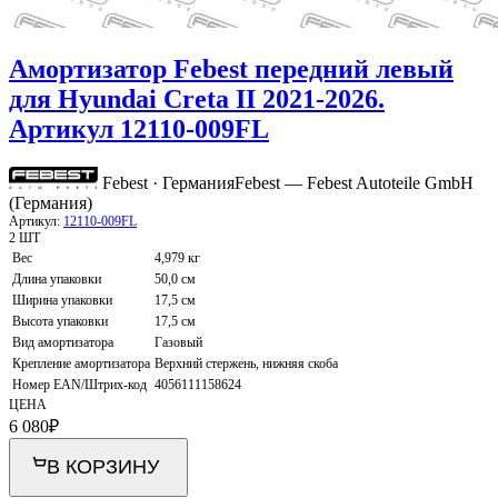
Амортизатор Febest передний левый
для Hyundai Creta II 2021-2026.
Артикул 12110-009FL
Febest · Германия
Febest — Febest Autoteile GmbH
(Германия)
Артикул:
12110-009FL
2 ШТ
Вес
4,979 кг
Длина упаковки
50,0 см
Ширина упаковки
17,5 см
Высота упаковки
17,5 см
Вид амортизатора
Газовый
Крепление амортизатора
Верхний стержень, нижняя скоба
Номер EAN/Штрих-код
4056111158624
ЦЕНА
6 080
₽
В КОРЗИНУ