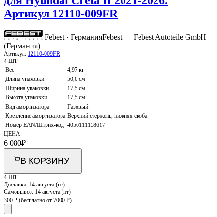
для Hyundai Creta II 2021-2026.
Артикул 12110-009FR
Febest · Германия
Febest — Febest Autoteile GmbH
(Германия)
Артикул:
12110-009FR
4 ШТ
Вес
4,97 кг
Длина упаковки
50,0 см
Ширина упаковки
17,5 см
Высота упаковки
17,5 см
Вид амортизатора
Газовый
Крепление амортизатора
Верхний стержень, нижняя скоба
Номер EAN/Штрих-код
4056111158617
ЦЕНА
6 080
₽
В КОРЗИНУ
4 ШТ
Доставка:
14 августа (пт)
Самовывоз:
14 августа (пт)
300 ₽
(бесплатно от 7000 ₽)