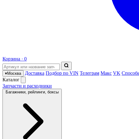
Корзина ·
0
Доставка
Подбор по VIN
Телеграм
Макс
VK
Способ
▾
Москва
Каталог
Запчасти и расходники
Багажники, рейлинги, боксы