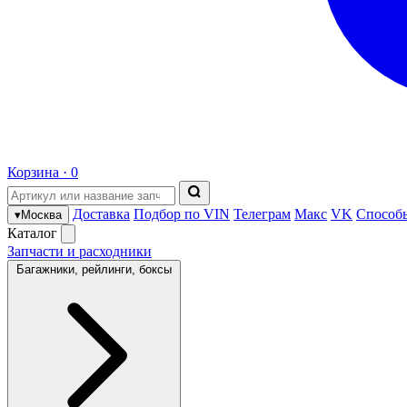
Корзина ·
0
Доставка
Подбор по VIN
Телеграм
Макс
VK
Способ
▾
Москва
Каталог
Запчасти и расходники
Багажники, рейлинги, боксы