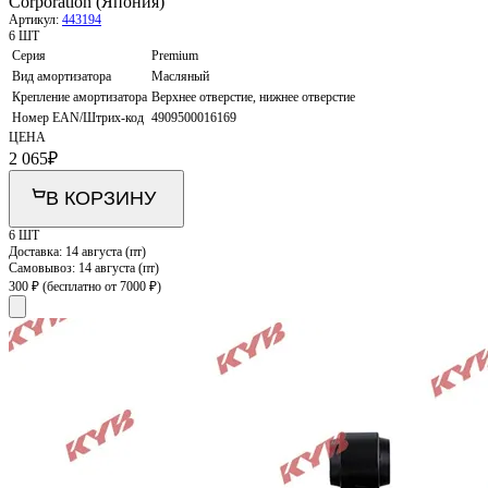
Corporation (Япония)
Артикул:
443194
6 ШТ
Серия
Premium
Вид амортизатора
Масляный
Крепление амортизатора
Верхнее отверстие, нижнее отверстие
Номер EAN/Штрих-код
4909500016169
ЦЕНА
2 065
₽
В КОРЗИНУ
6 ШТ
Доставка:
14 августа (пт)
Самовывоз:
14 августа (пт)
300 ₽
(бесплатно от 7000 ₽)