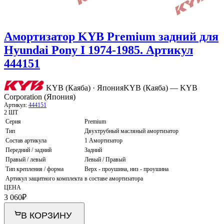
Амортизатор KYB Premium задний для
Hyundai Pony I 1974-1985. Артикул
444151
KYB (Каяба) · Япония
KYB (Каяба) — KYB
Corporation (Япония)
Артикул:
444151
2 ШТ
Серия
Premium
Тип
Двухтрубный масляный амортизатор
Состав артикула
1 Амортизатор
Передний / задний
Задний
Правый / левый
Левый / Правый
Тип крепления / форма
Верх - проушина, низ - проушина
Артикул защитного комплекта
в составе амортизатора
ЦЕНА
3 060
₽
В КОРЗИНУ