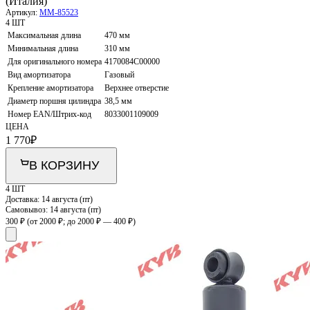
(Италия)
Артикул:
MM-85523
4 ШТ
Максимальная длина
470 мм
Минимальная длина
310 мм
Для оригинального номера
4170084C00000
Вид амортизатора
Газовый
Крепление амортизатора
Верхнее отверстие
Диаметр поршня цилиндра
38,5 мм
Номер EAN/Штрих-код
8033001109009
ЦЕНА
1 770
₽
В КОРЗИНУ
4 ШТ
Доставка:
14 августа (пт)
Самовывоз:
14 августа (пт)
300 ₽
(от 2000 ₽; до 2000 ₽ — 400 ₽)