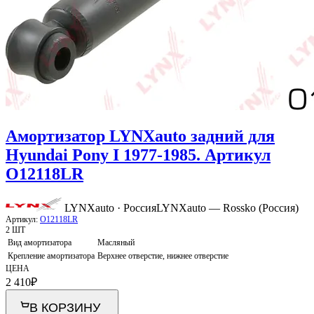
Амортизатор LYNXauto задний для
Hyundai Pony I 1977-1985. Артикул
O12118LR
LYNXauto · Россия
LYNXauto — Rossko (Россия)
Артикул:
O12118LR
2 ШТ
Вид амортизатора
Масляный
Крепление амортизатора
Верхнее отверстие, нижнее отверстие
ЦЕНА
2 410
₽
В КОРЗИНУ