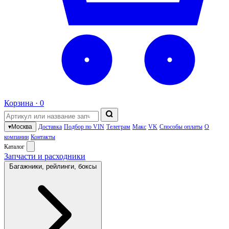
Корзина ·
0
▾
Москва
Доставка
Подбор по VIN
Телеграм
Макс
VK
Способы оплаты
О
компании
Контакты
Каталог
Запчасти и расходники
Багажники, рейлинги, боксы