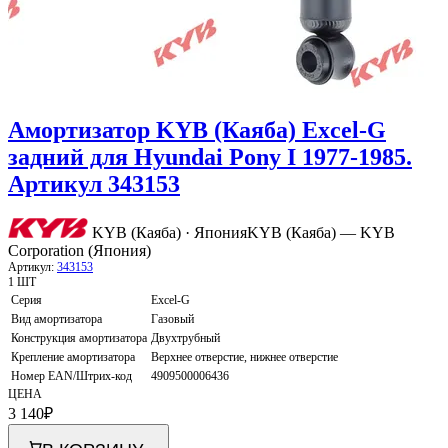
Амортизатор KYB (Каяба) Excel-G
задний для Hyundai Pony I 1977-1985.
Артикул 343153
KYB (Каяба) · Япония
KYB (Каяба) — KYB
Corporation (Япония)
Артикул:
343153
1 ШТ
Серия
Excel-G
Вид амортизатора
Газовый
Конструкция амортизатора
Двухтрубный
Крепление амортизатора
Верхнее отверстие, нижнее отверстие
Номер EAN/Штрих-код
4909500006436
ЦЕНА
3 140
₽