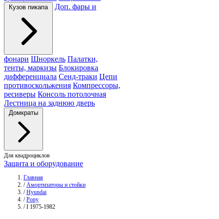
Доп. фары и
Кузов пикапа
фонари
Шноркель
Палатки,
тенты, маркизы
Блокировка
дифференциала
Сенд-траки
Цепи
противоскольжения
Компрессоры,
ресиверы
Консоль потолочная
Лестница на заднюю дверь
Домкраты
Для квадроциклов
Защита и оборудование
Главная
/
Амортизаторы и стойки
/
Hyundai
/
Pony
/
I 1975-1982