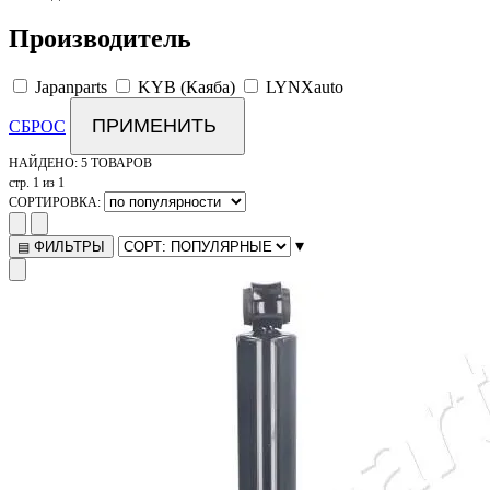
Производитель
Japanparts
KYB (Каяба)
LYNXauto
ПРИМЕНИТЬ
СБРОС
НАЙДЕНО:
5 ТОВАРОВ
стр. 1 из 1
СОРТИРОВКА:
▾
ФИЛЬТРЫ
▤