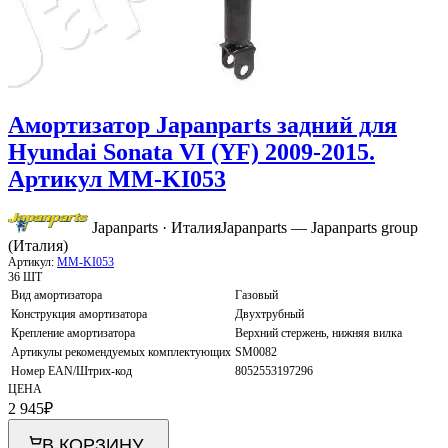
Амортизатор Japanparts задний для
Hyundai Sonata VI (YF) 2009-2015.
Артикул MM-KI053
Japanparts · Италия
Japanparts — Japanparts group
(Италия)
Артикул:
MM-KI053
36 ШТ
Вид амортизатора
Газовый
Конструкция амортизатора
Двухтрубный
Крепление амортизатора
Верхний стержень, нижняя вилка
Артикулы рекомендуемых комплектующих
SM0082
Номер EAN/Штрих-код
8052553197296
ЦЕНА
2 945
₽
В КОРЗИНУ