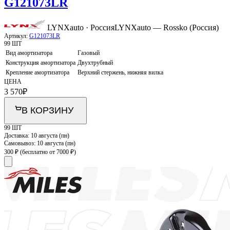
G121073LR
LYNXauto · Россия
LYNXauto — Rossko (Россия)
Артикул:
G121073LR
99 ШТ
Вид амортизатора
Газовый
Конструкция амортизатора
Двухтрубный
Крепление амортизатора
Верхний стержень, нижняя вилка
ЦЕНА
3 570
₽
В КОРЗИНУ
99 ШТ
Доставка:
10 августа (пн)
Самовывоз:
10 августа (пн)
300 ₽
(бесплатно от 7000 ₽)