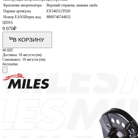
Крепление амортизатора
Верхний стержень, нижняя скоба
Парные артикулы
EX546512T020
Номер EAN/Штрих-код
8809746744832
ЦЕНА
9 070
₽
В КОРЗИНУ
60 ШТ
Доставка:
10 августа (пн)
Самовывоз:
10 августа (пн)
бесплатно