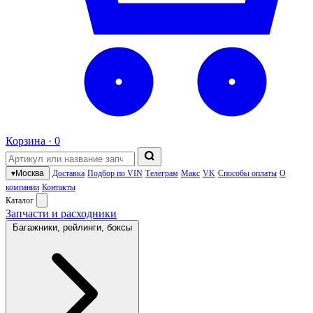
Корзина ·
0
▾
Москва
Доставка
Подбор по VIN
Телеграм
Макс
VK
Способы оплаты
О
компании
Контакты
Каталог
Запчасти и расходники
Багажники, рейлинги, боксы