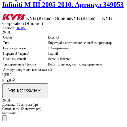
Infiniti M III 2005-2010. Артикул 349053
KYB (Каяба) · Япония
KYB (Каяба) — KYB
Corporation (Япония)
Артикул:
349053
26 ШТ
Серия
Excel-G
Тип
Двухтрубный газонаполненный амортизатор
Состав артикула
1 Амортизатор
Передний / задний
Задний
Правый / левый
Левый / Правый
Тип крепления / форма
Верх - шпилька, низ - спец. крепление
Артикул защитного комплекта
n/a
ЦЕНА
8 520
₽
В КОРЗИНУ
26 ШТ
Доставка:
12 августа (ср)
Самовывоз:
12 августа (ср)
бесплатно