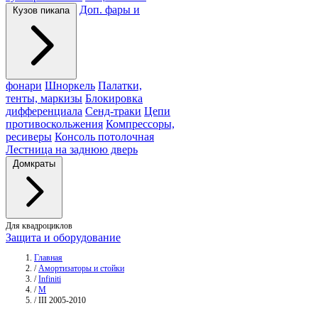
Доп. фары и
Кузов пикапа
фонари
Шноркель
Палатки,
тенты, маркизы
Блокировка
дифференциала
Сенд-траки
Цепи
противоскольжения
Компрессоры,
ресиверы
Консоль потолочная
Лестница на заднюю дверь
Домкраты
Для квадроциклов
Защита и оборудование
Главная
/
Амортизаторы и стойки
/
Infiniti
/
M
/
III 2005-2010