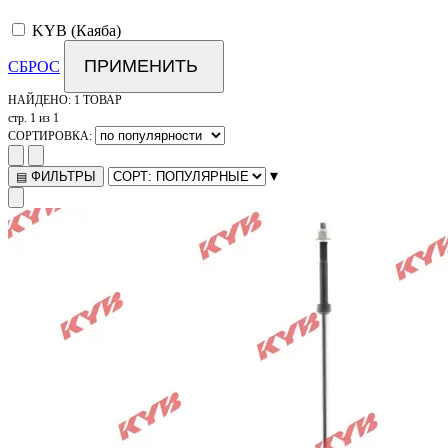
KYB (Каяба)
ПРИМЕНИТЬ
СБРОС
НАЙДЕНО:
1 ТОВАР
стр. 1 из 1
СОРТИРОВКА:
▾
ФИЛЬТРЫ
▤